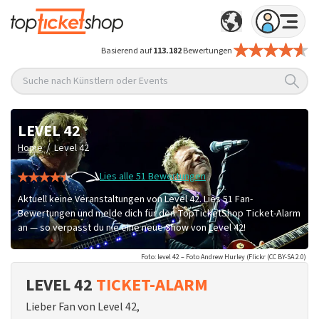
Basierend auf
113.182
Bewertungen
Suche nach Künstlern oder Events
LEVEL 42
/
Home
Level 42
Lies alle 51 Bewertungen
Aktuell keine Veranstaltungen von Level 42. Lies 51 Fan-
Bewertungen und melde dich für den TopTicketShop Ticket-Alarm
an — so verpasst du nie eine neue Show von Level 42!
Foto: level 42 – Foto Andrew Hurley (Flickr (CC BY-SA 2.0)
LEVEL 42
TICKET-ALARM
Lieber Fan von Level 42,