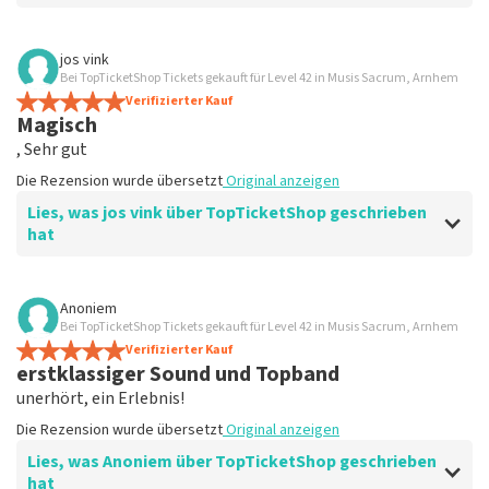
Bewertung von Theo Vink über
TopTicketShop
jos vink
Bei TopTicketShop Tickets gekauft für Level 42 in Musis Sacrum, Arnhem
Gut, zuverlässig
Verifizierter Kauf
Die Rezension wurde übersetzt
Original anzeigen
Magisch
, Sehr gut
Die Rezension wurde übersetzt
Original anzeigen
Lies, was jos vink über TopTicketShop geschrieben
hat
Bewertung von jos vink über
TopTicketShop
Anoniem
Bei TopTicketShop Tickets gekauft für Level 42 in Musis Sacrum, Arnhem
Super
Verifizierter Kauf
Super
erstklassiger Sound und Topband
Die Rezension wurde übersetzt
Original anzeigen
unerhört, ein Erlebnis!
Die Rezension wurde übersetzt
Original anzeigen
Lies, was Anoniem über TopTicketShop geschrieben
hat