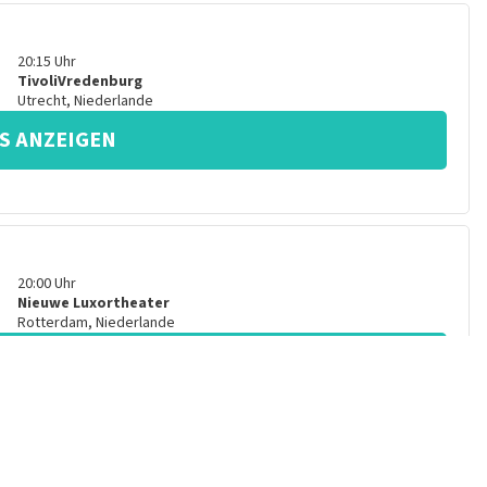
20:15
Uhr
TivoliVredenburg
Utrecht
,
Niederlande
S ANZEIGEN
20:00
Uhr
Nieuwe Luxortheater
Rotterdam
,
Niederlande
S ANZEIGEN
20:15
Uhr