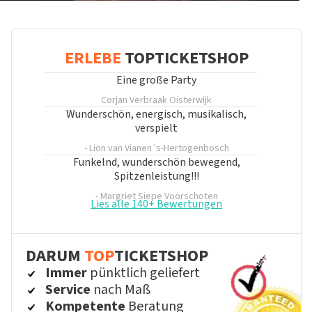
ERLEBE
TOPTICKETSHOP
Eine große Party
Corjan Verbraak
Oisterwijk
Wunderschön, energisch, musikalisch,
verspielt
- Lion van Vianen
's-Hertogenbosch
Funkelnd, wunderschön bewegend,
Spitzenleistung!!!
- Margriet Siepe
Voorschoten
Lies alle 140+ Bewertungen
DARUM
TOP
TICKETSHOP
Immer
pünktlich geliefert
Service
nach Maß
Kompetente
Beratung