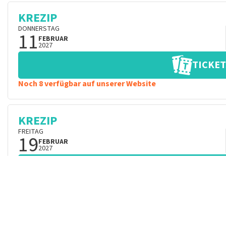
KREZIP
DONNERSTAG
11
FEBRUAR
2027
TICKET
Noch 8 verfügbar auf unserer Website
KREZIP
FREITAG
19
FEBRUAR
2027
TICKET
KREZIP
MITTWOCH