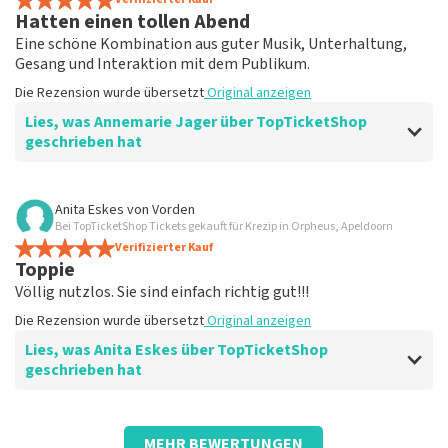
Die Rezension wurde übersetzt
Original anzeigen
Hatten einen tollen Abend
Eine schöne Kombination aus guter Musik, Unterhaltung,
Antwort von TopTicketShop
Gesang und Interaktion mit dem Publikum.
Beste klant, Bedankt voor de leuke review en het delen
Die Rezension wurde übersetzt
Original anzeigen
van de superleuke fotos! Wij zullen ze plaatsen op de
Lies, was Annemarie Jager über TopTicketShop
site! Met vriendelijke groeten, Joost Topticketshop
geschrieben hat
Bewertung von Annemarie Jager über
TopTicketShop
Anita Eskes
von
Vorden
Bei TopTicketShop Tickets gekauft für Krezip in Orpheus, Apeldoorn
Immer gut und zuverlässig
Verifizierter Kauf
Guter Service, Preis und Zuverlässigkeit
Toppie
Die Rezension wurde übersetzt
Original anzeigen
Völlig nutzlos. Sie sind einfach richtig gut!!!
Die Rezension wurde übersetzt
Original anzeigen
Lies, was Anita Eskes über TopTicketShop
geschrieben hat
Bewertung von Anita Eskes über
TopTicketShop
MEHR BEWERTUNGEN