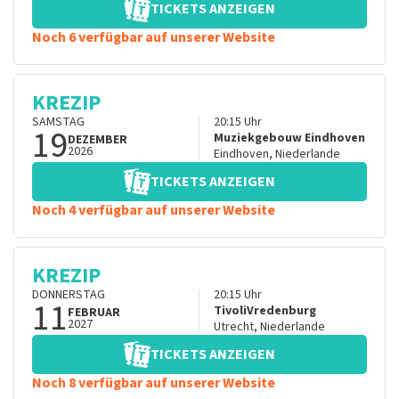
TICKETS ANZEIGEN
Noch 6 verfügbar auf unserer Website
KREZIP
SAMSTAG
20:15
Uhr
19
Muziekgebouw Eindhoven
DEZEMBER
2026
Eindhoven
,
Niederlande
TICKETS ANZEIGEN
Noch 4 verfügbar auf unserer Website
KREZIP
DONNERSTAG
20:15
Uhr
11
TivoliVredenburg
FEBRUAR
2027
Utrecht
,
Niederlande
TICKETS ANZEIGEN
Noch 8 verfügbar auf unserer Website