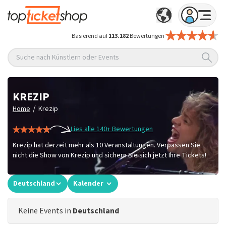
Basierend auf
113.182
Bewertungen
Suche nach Künstlern oder Events
KREZIP
/
Home
Krezip
Lies alle 140+ Bewertungen
Krezip hat derzeit mehr als 10 Veranstaltungen. Verpassen Sie
nicht die Show von Krezip und sichern Sie sich jetzt Ihre Tickets!
Deutschland
Kalender
Keine Events in
Deutschland