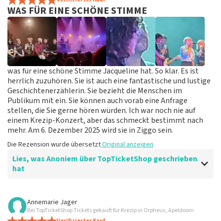
WAS FÜR EINE SCHÖNE STIMME
was für eine schöne Stimme Jacqueline hat. So klar. Es ist
herrlich zuzuhören. Sie ist auch eine fantastische und lustige
Geschichtenerzählerin. Sie bezieht die Menschen im
Publikum mit ein. Sie können auch vorab eine Anfrage
stellen, die Sie gerne hören würden. Ich war noch nie auf
einem Krezip-Konzert, aber das schmeckt bestimmt nach
mehr. Am 6. Dezember 2025 wird sie in Ziggo sein.
Die Rezension wurde übersetzt
Original anzeigen
Lies, was Anoniem über TopTicketShop geschrieben
hat
Bewertung von Anoniem über
TopTicketShop
Annemarie Jager
Bei TopTicketShop Tickets gekauft für Krezip in Orpheus, Apeldoorn
Fein
Verifizierter Kauf