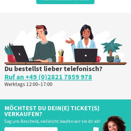
Leicht angeordnet
Die Rezension wurde übersetzt
Original anzeigen
Du bestellst lieber telefonisch?
Ruf an +49 (0)2821 7859 978
Werktags 12:00–17:00
MÖCHTEST DU DEIN(E) TICKET(S)
VERKAUFEN?
Sag uns Bescheid, vielleicht kaufen wir sie dir ab!