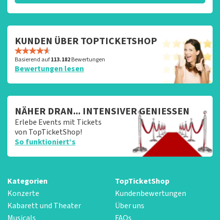
KUNDEN ÜBER TOPTICKETSHOP
Basierend auf
113.182
Bewertungen
Bewertungen lesen
NÄHER DRAN... INTENSIVER GENIESSEN
Erlebe Events mit Tickets
von TopTicketShop!
So funktioniert‘s
Kategorien
TopTicketShop
Konzerte
Kundenbewertungen
Kabarett und Theater
Über uns
Musicals
FAQs