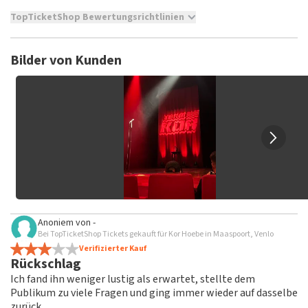
TopTicketShop Bewertungsrichtlinien
TopTicketShop sammelt Bewertungen von echten Kunden.
Es ist nicht möglich, eine Bewertung abzugeben, wenn du
Bilder von Kunden
keine Tickets bei TopTicketShop gekauft hast. Beiträge mit
beleidigender Sprache und/oder falschen Angaben werden
nicht veröffentlicht. Es kann einige Wochen dauern, bis eine
Bewertung veröffentlicht wird.
Anoniem
von
-
Bei TopTicketShop Tickets gekauft für Kor Hoebe in Maaspoort, Venlo
Verifizierter Kauf
Rückschlag
Ich fand ihn weniger lustig als erwartet, stellte dem
Publikum zu viele Fragen und ging immer wieder auf dasselbe
zurück.