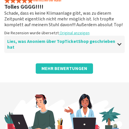
Nett arrangiert, aber die Tickets sind wirklich viel
Verifizierter Kauf
Tolles GGGG!!!!
teurer
Die Rezension wurde übersetzt
Original anzeigen
Schade, dass es keine Klimaanlage gibt, was zu diesem
Zeitpunkt eigentlich nicht mehr möglich ist. Ich tropfte
komplett auf meinem Stuhl davon!!! Außerdem absolut Top!
Die Rezension wurde übersetzt
Original anzeigen
Lies, was Anoniem über TopTicketShop geschrieben
hat
Bewertung von Anoniem über
TopTicketShop
MEHR BEWERTUNGEN
Gut organisiert, bestellen Sie unbedingt
öfter
Stellen Sie einfach sicher, dass Ihre Karten auch auf
Ihrem Telefon gescannt werden können. Denn jetzt
bittet er dich immer, es auszudrucken, was gar nicht
nötig war.
Die Rezension wurde übersetzt
Original anzeigen