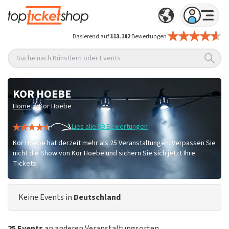
Basierend auf
113.182
Bewertungen
Suche nach Künstlern oder Events
KOR HOEBE
/
Home
Kor Hoebe
Lies alle 59 Bewertungen
Kor Hoebe hat derzeit mehr als 25 Veranstaltungen. Verpassen Sie
nicht die Show von Kor Hoebe und sichern Sie sich jetzt Ihre
Tickets!
Keine Events in
Deutschland
25 Events
an anderen Veranstaltungsorten