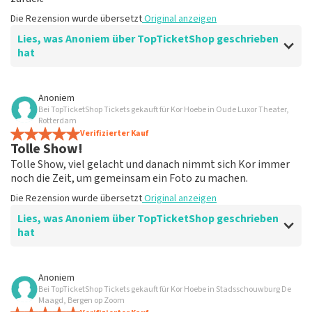
Die Rezension wurde übersetzt
Original anzeigen
Lies, was Anoniem über TopTicketShop geschrieben
hat
Bewertung von Anoniem über
TopTicketShop
Anoniem
Bei TopTicketShop Tickets gekauft für Kor Hoebe in Oude Luxor Theater,
Fein
Rotterdam
Wäre meine Auftragsbestätigung versehentlich
Verifizierter Kauf
Tolle Show!
verloren gegangen. Habe darüber eine E-Mail geschickt
und endlich eine nette Antwort erhalten.
Tolle Show, viel gelacht und danach nimmt sich Kor immer
Die Rezension wurde übersetzt
Original anzeigen
noch die Zeit, um gemeinsam ein Foto zu machen.
Die Rezension wurde übersetzt
Original anzeigen
Lies, was Anoniem über TopTicketShop geschrieben
hat
Bewertung von Anoniem über
TopTicketShop
Anoniem
Bei TopTicketShop Tickets gekauft für Kor Hoebe in Stadsschouwburg De
Alles übersichtlich angeordnet
Maagd, Bergen op Zoom