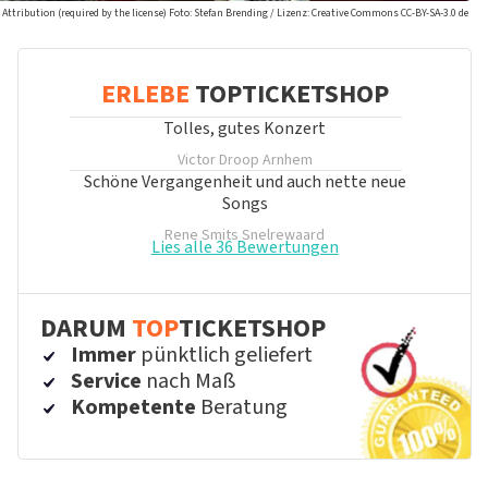
 Attribution (required by the license) Foto: Stefan Brending / Lizenz: Creative Commons CC-BY-SA-3.0 de
ERLEBE
TOPTICKETSHOP
Tolles, gutes Konzert
Victor Droop
Arnhem
Schöne Vergangenheit und auch nette neue
Songs
Rene Smits
Snelrewaard
Lies alle 36 Bewertungen
DARUM
TOP
TICKETSHOP
Immer
pünktlich geliefert
Service
nach Maß
Kompetente
Beratung