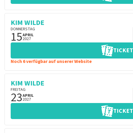
KIM WILDE
DONNERSTAG
15
APRIL
2027
TICKET
Noch 6 verfügbar auf unserer Website
KIM WILDE
FREITAG
23
APRIL
2027
TICKET