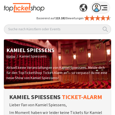
Basierend auf
113.182
Bewertungen
Suche nach Künstlern oder Events
KAMIEL SPIESSENS
/
Home
Kamiel Spiessens
Aktuell keine Veranstaltungen von Kamiel Spiessens. Melde dich
für den TopTicketShop Ticket-Alarm an — so verpasst du nie eine
neue Show von Kamiel Spiessens!
KAMIEL SPIESSENS
TICKET-ALARM
Lieber Fan von Kamiel Spiessens,
Im Moment haben wir leider keine Tickets für Kamiel