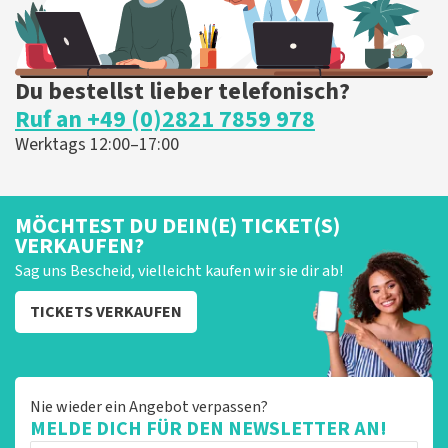
Du bestellst lieber telefonisch?
Ruf an +49 (0)2821 7859 978
Werktags 12:00–17:00
MÖCHTEST DU DEIN(E) TICKET(S)
VERKAUFEN?
Sag uns Bescheid, vielleicht kaufen wir sie dir ab!
TICKETS VERKAUFEN
Nie wieder ein Angebot verpassen?
MELDE DICH FÜR DEN NEWSLETTER AN!