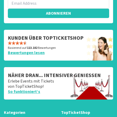
ABONNIEREN
KUNDEN ÜBER TOPTICKETSHOP
Basierend auf
113.182
Bewertungen
Bewertungen lesen
NÄHER DRAN... INTENSIVER GENIESSEN
Erlebe Events mit Tickets
von TopTicketShop!
So funktioniert‘s
Kategorien
TopTicketShop