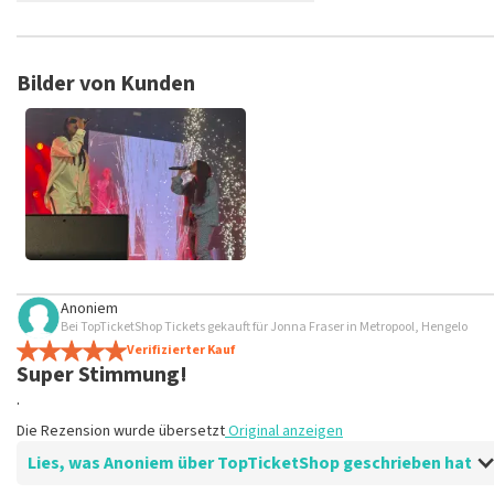
TopTicketShop sammelt Bewertungen von echten Kunden. Es is
Tickets bei TopTicketShop gekauft hast. Beiträge mit beleidig
veröffentlicht. Es kann einige Wochen dauern, bis eine Bewertun
Bilder von Kunden
Anoniem
Bei TopTicketShop Tickets gekauft für Jonna Fraser in Metropool, Hengelo
Verifizierter Kauf
Super Stimmung!
.
Die Rezension wurde übersetzt
Original anzeigen
Lies, was Anoniem über TopTicketShop geschrieben hat