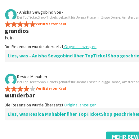
Bewertung von Anoniem über
TopTicketShop
- Anisha Sewgobind
von
-
Bei TopTicketShop Tickets gekauft für Jonna Fraser in Ziggo Dome, Amsterd
Schnell und zuverlässig
Verifizierter Kauf
.
grandios
Die Rezension wurde übersetzt
Original anzeigen
Fein
Die Rezension wurde übersetzt
Original anzeigen
Lies, was - Anisha Sewgobind über TopTicketShop geschr
Bewertung von - Anisha Sewgobind über
TopTicketShop
Resica Mahabier
Bei TopTicketShop Tickets gekauft für Jonna Fraser in Ziggo Dome, Amsterd
Toller Service
Verifizierter Kauf
-
wunderbar
Die Rezension wurde übersetzt
Original anzeigen
Die Rezension wurde übersetzt
Original anzeigen
Lies, was Resica Mahabier über TopTicketShop geschriebe
Bewertung von Resica Mahabier über
TopTicketShop
MEHR BEW