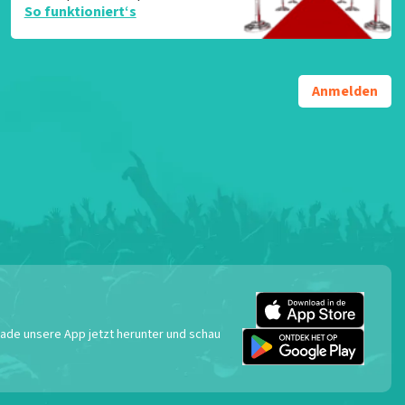
So funktioniert‘s
Anmelden
 Lade unsere App jetzt herunter und schau