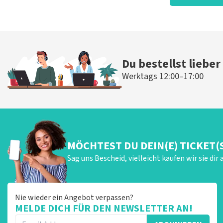
Es war fantastisch!
Die Rezension wurde übersetzt
Original anzeigen
Du bestellst lieber
Werktags 12:00–17:00
MÖCHTEST DU DEIN(E) TICKET(
Sag uns Bescheid, vielleicht kaufen wir sie dir 
Nie wieder ein Angebot verpassen?
MELDE DICH FÜR DEN NEWSLETTER AN!