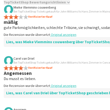
TopTicketShop Bewertungsrichtlinien
Mieke Vlemminx couwenberg
TopTicketShop sammelt Bewertungen von echten Kunden. Es is
Bei TopTicketShop Tickets gekauft für John Williams Vs Hans Zimmer in Mai
Tickets bei TopTicketShop gekauft hast. Beiträge mit beleidig
Verifizierter Kauf
mäßig
veröffentlicht. Es kann einige Wochen dauern, bis eine Bewertun
gute Parkmöglichkeiten, schlechte Tribüne, sie schwingt, sod
Die Rezension wurde übersetzt
Original anzeigen
Lies, was Mieke Vlemminx couwenberg über TopTicketSho
Bewertung von Mieke Vlemminx couwenberg über
TopTicketShop
Carel van Driel
Bei TopTicketShop Tickets gekauft für John Williams Vs Hans Zimmer in Con
teuer
Verifizierter Kauf
viel zu viel für schlechte Plätze bezahlen
Angemessen
Die Rezension wurde übersetzt
Original anzeigen
Du musst es lieben.
Die Rezension wurde übersetzt
Original anzeigen
Antwort von TopTicketShop
Lies, was Carel van Driel über TopTicketShop geschrieben 
Beste Mieke, Bedankt voor het schrijven van een review op on
ons zo onze dienstverlening te verbeteren en ook helpt u a
hebben uw review gelezen en willen er graag op reageren. Wi
Bewertung von Carel van Driel über
TopTicketShop
Anoniem