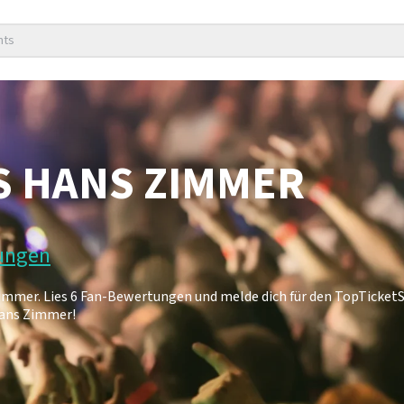
nts
S HANS ZIMMER
tungen
Zimmer. Lies 6 Fan-Bewertungen und melde dich für den TopTicket
Hans Zimmer!