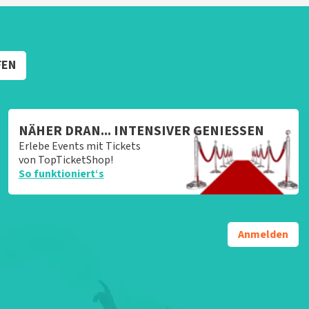
FEN
NÄHER DRAN... INTENSIVER GENIESSEN
Erlebe Events mit Tickets
von TopTicketShop!
So funktioniert‘s
Anmelden