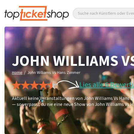
Suche nach Künstlern oder Eve
JOHN WILLIAMS V
/
Home
John Williams Vs Hans Zimmer
Lies alle 6 Bewer
Aktuell keine Veranstaltungen von John Williams Vs Hans 
— so verpasst du nie eine neue Show von John Williams Vs 