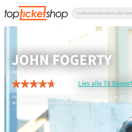
Suche nach Künstlern oder Eve
JOHN FOGERTY
/
Home
John Fogerty
Lies alle 78 Bewe
Aktuell keine Veranstaltungen von John Fogerty. Lies 78 F
du nie eine neue Show von John Fogerty!