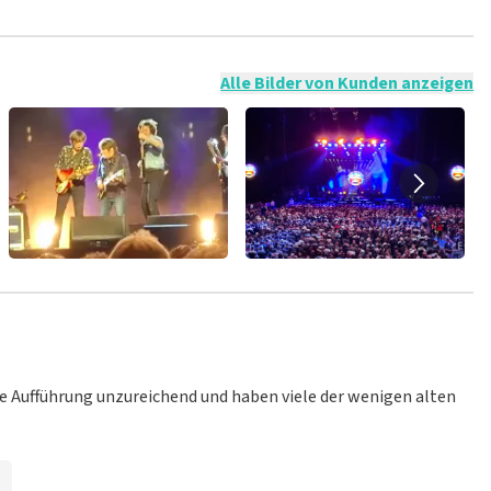
t nicht möglich, eine Bewertung abzugeben, wenn du keine
ender Sprache und/oder falschen Angaben werden nicht
g veröffentlicht wird.
Alle Bilder von Kunden anzeigen
ie Aufführung unzureichend und haben viele der wenigen alten