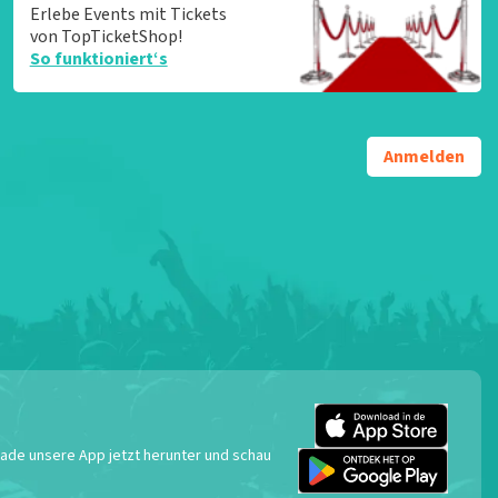
Erlebe Events mit Tickets
von TopTicketShop!
So funktioniert‘s
Anmelden
 Lade unsere App jetzt herunter und schau