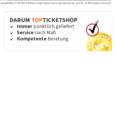
 Janwikifoto, CC BY-SA 3.0 (https://creativecommons.org/licenses/by-sa/3.0), via Wikimedia Commons
DARUM
TOP
TICKETSHOP
Immer
pünktlich geliefert
Service
nach Maß
Kompetente
Beratung