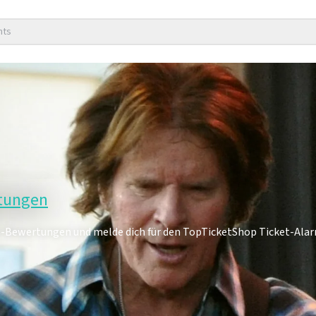
nts
rtungen
an-Bewertungen und melde dich für den TopTicketShop Ticket-Alar