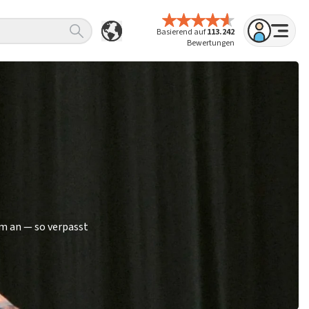
Basierend auf
113.242
Bewertungen
m an — so verpasst