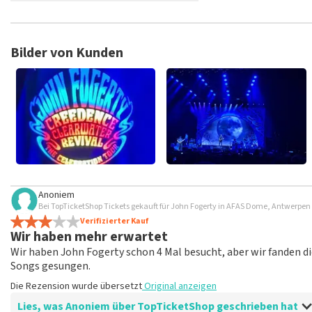
TopTicketShop sammelt Bewertungen von echten Kunden. Es is
Tickets bei TopTicketShop gekauft hast. Beiträge mit beleidig
veröffentlicht. Es kann einige Wochen dauern, bis eine Bewertun
Bilder von Kunden
Anoniem
Bei TopTicketShop Tickets gekauft für John Fogerty in AFAS Dome, Antwerpen
Verifizierter Kauf
Wir haben mehr erwartet
Wir haben John Fogerty schon 4 Mal besucht, aber wir fanden d
Songs gesungen.
Die Rezension wurde übersetzt
Original anzeigen
Lies, was Anoniem über TopTicketShop geschrieben hat