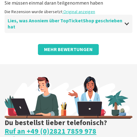
Die Rezension wurde übersetzt
Original anzeigen
Sie müssen einmal daran teilgenommen haben
Die Rezension wurde übersetzt
Original anzeigen
Lies, was Anoniem über TopTicketShop geschrieben
hat
Bewertung von Anoniem über
TopTicketShop
MEHR BEWERTUNGEN
Nun, gut.
Ich verstehe einfach nicht, warum du ein Ticket unter
einem anderen Namen bekommst.
Die Rezension wurde übersetzt
Original anzeigen
Du bestellst lieber telefonisch?
Ruf an +49 (0)2821 7859 978