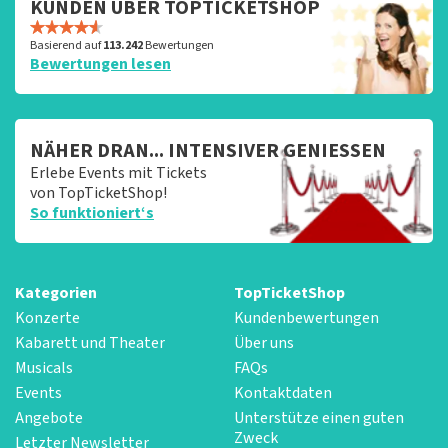
KUNDEN ÜBER TOPTICKETSHOP
Basierend auf
113.242
Bewertungen
Bewertungen lesen
NÄHER DRAN... INTENSIVER GENIESSEN
Erlebe Events mit Tickets
von TopTicketShop!
So funktioniert‘s
Kategorien
TopTicketShop
Konzerte
Kundenbewertungen
Kabarett und Theater
Über uns
Musicals
FAQs
Events
Kontaktdaten
Angebote
Unterstütze einen guten
Zweck
Letzter Newsletter