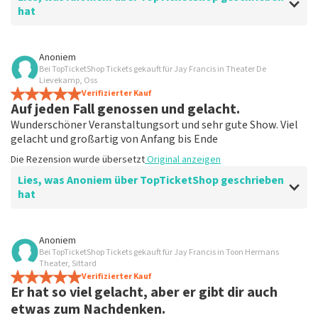
hat
Bewertung von Anoniem über
TopTicketShop
Anoniem
Bei TopTicketShop Tickets gekauft für Jay Francis in Theater De
Unklar über den Sitz
Lievekamp, Oss
Sie wären auch besser dran, die Leute die Orte wählen
Verifizierter Kauf
Auf jeden Fall genossen und gelacht.
zu lassen.
Die Rezension wurde übersetzt
Original anzeigen
Wunderschöner Veranstaltungsort und sehr gute Show. Viel
gelacht und großartig von Anfang bis Ende
Die Rezension wurde übersetzt
Original anzeigen
Lies, was Anoniem über TopTicketShop geschrieben
hat
Bewertung von Anoniem über
TopTicketShop
Anoniem
Bei TopTicketShop Tickets gekauft für Jay Francis in Toon Hermans
Gut und einfach organisiert.
Theater, Sittard
Zuverlässig und super einfach, Ihre Tickets zu bestellen
Verifizierter Kauf
Er hat so viel gelacht, aber er gibt dir auch
und zu bezahlen. Die weiteren Schritte sind ebenfalls
gut organisiert.
etwas zum Nachdenken.