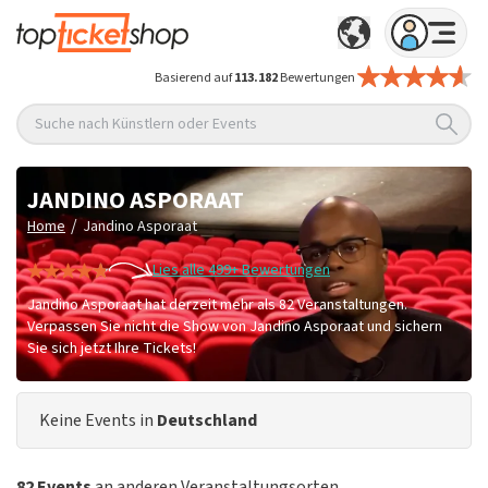
Basierend auf
113.182
Bewertungen
Suche nach Künstlern oder Events
JANDINO ASPORAAT
/
Home
Jandino Asporaat
Lies alle 499+ Bewertungen
Jandino Asporaat hat derzeit mehr als 82 Veranstaltungen.
Verpassen Sie nicht die Show von Jandino Asporaat und sichern
Sie sich jetzt Ihre Tickets!
Keine Events in
Deutschland
82 Events
an anderen Veranstaltungsorten