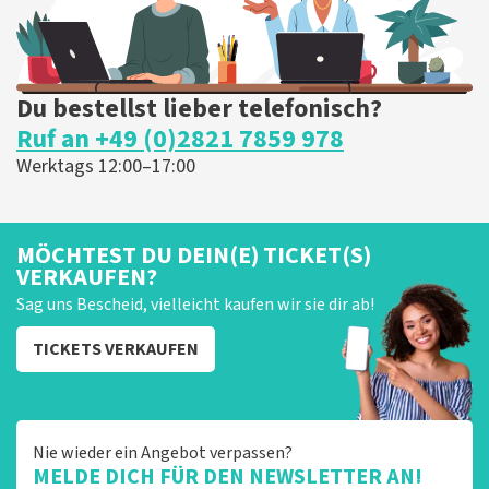
Du bestellst lieber telefonisch?
Ruf an +49 (0)2821 7859 978
Werktags 12:00–17:00
MÖCHTEST DU DEIN(E) TICKET(S)
VERKAUFEN?
Sag uns Bescheid, vielleicht kaufen wir sie dir ab!
TICKETS VERKAUFEN
Nie wieder ein Angebot verpassen?
MELDE DICH FÜR DEN NEWSLETTER AN!