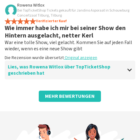
Bewertung von Tanja Bruijn de über
TopTicketShop
Rowena Witlox
Bei TopTicketShop Tickets gekauft für Jandino Asporaat in Schouwburg
Fein
Concertzaal Tilburg, Tilburg
Schade nur, dass die Tickets dort viel teurer sind
Verifizierter Kauf
Wie immer habe ich mir bei seiner Show den
Die Rezension wurde übersetzt
Original anzeigen
Hintern ausgelacht, netter Kerl
War eine tolle Show, viel gelacht. Kommen Sie auf jeden Fall
wieder, wenn es eine neue Show gibt
Die Rezension wurde übersetzt
Original anzeigen
Lies, was Rowena Witlox über TopTicketShop
geschrieben hat
Bewertung von Rowena Witlox über
TopTicketShop
MEHR BEWERTUNGEN
Gipfeltreffen
Die Rezension wurde übersetzt
Original anzeigen