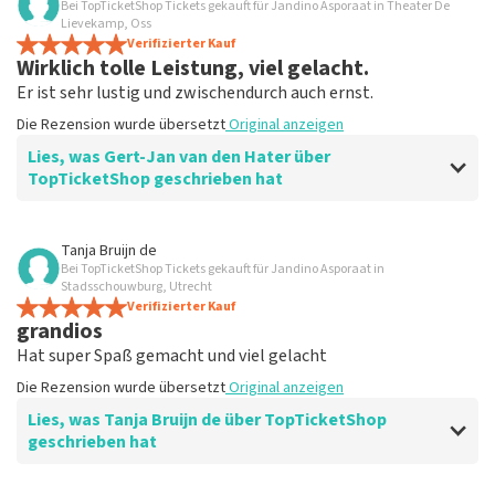
Bei TopTicketShop Tickets gekauft für Jandino Asporaat in Theater De
Lievekamp, Oss
Verifizierter Kauf
Wirklich tolle Leistung, viel gelacht.
Er ist sehr lustig und zwischendurch auch ernst.
Die Rezension wurde übersetzt
Original anzeigen
Lies, was Gert-Jan van den Hater über
TopTicketShop geschrieben hat
Bewertung von Gert-Jan van den Hater über
TopTicketShop
Tanja Bruijn de
Bei TopTicketShop Tickets gekauft für Jandino Asporaat in
Gute Tickerseite, um Tickets zu kaufen.
Stadsschouwburg, Utrecht
Gute und schnelle Bearbeitung.
Verifizierter Kauf
grandios
Die Rezension wurde übersetzt
Original anzeigen
Hat super Spaß gemacht und viel gelacht
Die Rezension wurde übersetzt
Original anzeigen
Lies, was Tanja Bruijn de über TopTicketShop
geschrieben hat