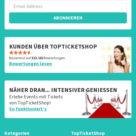
ABONNIEREN
KUNDEN ÜBER TOPTICKETSHOP
Basierend auf
113.182
Bewertungen
Bewertungen lesen
NÄHER DRAN... INTENSIVER GENIESSEN
Erlebe Events mit Tickets
von TopTicketShop!
So funktioniert‘s
Kategorien
TopTicketShop