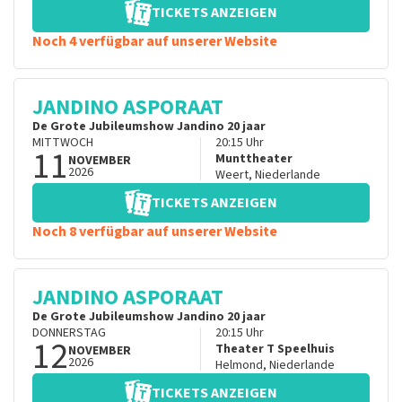
TICKETS ANZEIGEN
Noch 4 verfügbar auf unserer Website
JANDINO ASPORAAT
De Grote Jubileumshow Jandino 20 jaar
MITTWOCH
20:15
Uhr
11
Munttheater
NOVEMBER
2026
Weert
,
Niederlande
TICKETS ANZEIGEN
Noch 8 verfügbar auf unserer Website
JANDINO ASPORAAT
De Grote Jubileumshow Jandino 20 jaar
DONNERSTAG
20:15
Uhr
12
Theater T Speelhuis
NOVEMBER
2026
Helmond
,
Niederlande
TICKETS ANZEIGEN