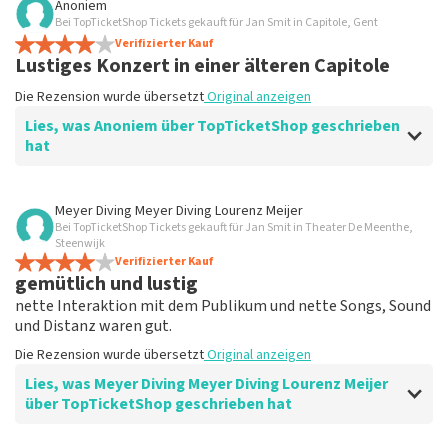
Anoniem
Bei TopTicketShop Tickets gekauft für Jan Smit in Capitole, Gent
Verifizierter Kauf
Lustiges Konzert in einer älteren Capitole
Die Rezension wurde übersetzt
Original anzeigen
Lies, was Anoniem über TopTicketShop geschrieben
hat
Bewertung von Anoniem über
TopTicketShop
Meyer Diving Meyer Diving Lourenz Meijer
Bei TopTicketShop Tickets gekauft für Jan Smit in Theater De Meenthe,
Wieder einmal toller Service
Steenwijk
Die Rezension wurde übersetzt
Verifizierter Kauf
Original anzeigen
gemütlich und lustig
nette Interaktion mit dem Publikum und nette Songs, Sound
und Distanz waren gut.
Die Rezension wurde übersetzt
Original anzeigen
Lies, was Meyer Diving Meyer Diving Lourenz Meijer
über TopTicketShop geschrieben hat