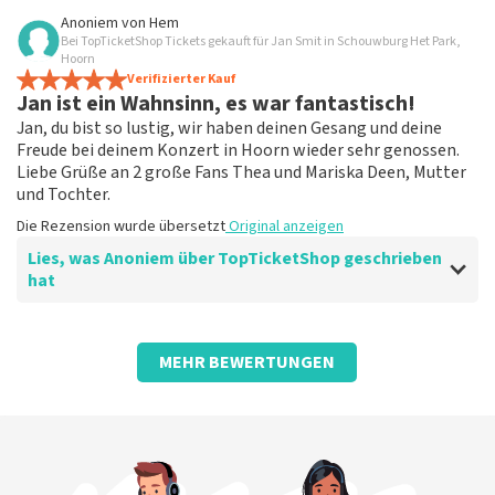
Bewertung von Meyer Diving Meyer Diving Lourenz Meijer über
Anoniem
von
Hem
TopTicketShop
Bei TopTicketShop Tickets gekauft für Jan Smit in Schouwburg Het Park,
Hoorn
Gute Idee
Verifizierter Kauf
Jan ist ein Wahnsinn, es war fantastisch!
Prima
Die Rezension wurde übersetzt
Original anzeigen
Jan, du bist so lustig, wir haben deinen Gesang und deine
Freude bei deinem Konzert in Hoorn wieder sehr genossen.
Liebe Grüße an 2 große Fans Thea und Mariska Deen, Mutter
und Tochter.
Die Rezension wurde übersetzt
Original anzeigen
Lies, was Anoniem über TopTicketShop geschrieben
hat
Bewertung von Anoniem über
TopTicketShop
MEHR BEWERTUNGEN
nett
Gute Hilfe.
Die Rezension wurde übersetzt
Original anzeigen