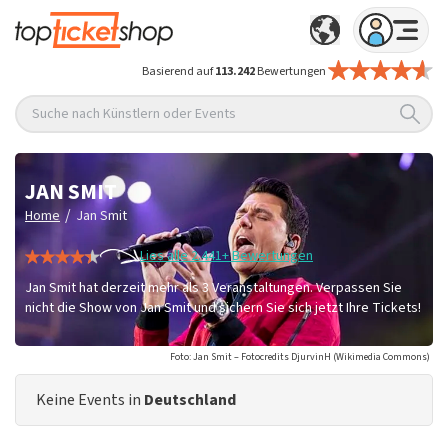
Basierend auf
113.242
Bewertungen
Suche nach Künstlern oder Events
JAN SMIT
/
Home
Jan Smit
Lies alle 2.441+ Bewertungen
Jan Smit hat derzeit mehr als 3 Veranstaltungen. Verpassen Sie
nicht die Show von Jan Smit und sichern Sie sich jetzt Ihre Tickets!
Foto: Jan Smit – Fotocredits DjurvinH (Wikimedia Commons)
Keine Events in
Deutschland