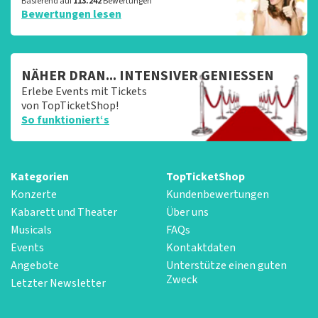
Basierend auf
113.242
Bewertungen
Bewertungen lesen
NÄHER DRAN... INTENSIVER GENIESSEN
Erlebe Events mit Tickets
von TopTicketShop!
So funktioniert‘s
Kategorien
TopTicketShop
Konzerte
Kundenbewertungen
Kabarett und Theater
Über uns
Musicals
FAQs
Events
Kontaktdaten
Angebote
Unterstütze einen guten
Zweck
Letzter Newsletter