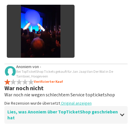
keine Tickets bei TopTicketShop gekauft hast. Beiträge mit
beleidigender Sprache und/oder falschen Angaben werden
nicht veröffentlicht. Es kann einige Wochen dauern, bis eine
Bewertung veröffentlicht wird.
Alle Bilder von Kunden
Anoniem
von
-
anzeigen
Bei TopTicketShop Tickets gekauft für Jan Jaap Van Der Wal in De
Tamboer, Hoogeveen
Verifizierter Kauf
War noch nicht
War noch nie wegen schlechtem Service topticketshop
Die Rezension wurde übersetzt
Original anzeigen
Lies, was Anoniem über TopTicketShop geschrieben
hat