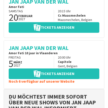
JAN JAAP VAN DER WAL
Amor Fati
SAMSTAG
20:15
Uhr
20
Cc Maasmechelen
FEBRUAR
2027
Maasmechelen
,
Belgien
TICKETS ANZEIGEN
JAN JAAP VAN DER WAL
Amor Fati 10 jaar in Vlaanderen
FREITAG
20:00
Uhr
5
Capitole
MÄRZ
2027
Gent
,
Belgien
TICKETS ANZEIGEN
Noch 6 verfügbar auf unserer Website
DU MÖCHTEST IMMER SOFORT
ÜBER NEUE SHOWS VON JAN JAAP