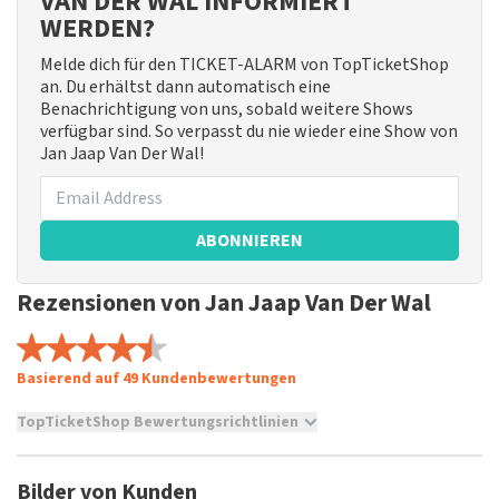
VAN DER WAL INFORMIERT
WERDEN?
Melde dich für den TICKET-ALARM von TopTicketShop
an. Du erhältst dann automatisch eine
Benachrichtigung von uns, sobald weitere Shows
verfügbar sind. So verpasst du nie wieder eine Show von
Jan Jaap Van Der Wal!
ABONNIEREN
Rezensionen von Jan Jaap Van Der Wal
Basierend auf 49 Kundenbewertungen
TopTicketShop Bewertungsrichtlinien
TopTicketShop sammelt Bewertungen von echten Kunden.
Es ist nicht möglich, eine Bewertung abzugeben, wenn du
Bilder von Kunden