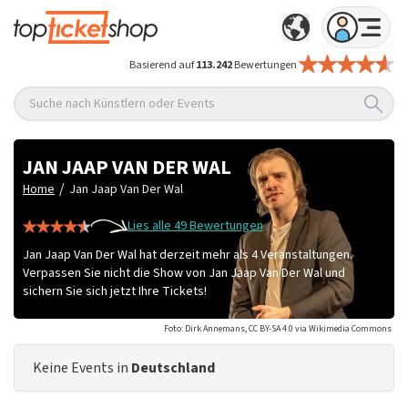
Basierend auf
113.242
Bewertungen
Suche nach Künstlern oder Events
JAN JAAP VAN DER WAL
/
Home
Jan Jaap Van Der Wal
Lies alle 49 Bewertungen
Jan Jaap Van Der Wal hat derzeit mehr als 4 Veranstaltungen.
Verpassen Sie nicht die Show von Jan Jaap Van Der Wal und
sichern Sie sich jetzt Ihre Tickets!
Foto: Dirk Annemans, CC BY-SA 4.0 via Wikimedia Commons
Keine Events in
Deutschland