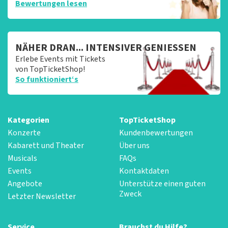
Bewertungen lesen
NÄHER DRAN... INTENSIVER GENIESSEN
Erlebe Events mit Tickets
von TopTicketShop!
So funktioniert‘s
Kategorien
TopTicketShop
Konzerte
Kundenbewertungen
Kabarett und Theater
Über uns
Musicals
FAQs
Events
Kontaktdaten
Angebote
Unterstütze einen guten
Zweck
Letzter Newsletter
Service
Brauchst du Hilfe?