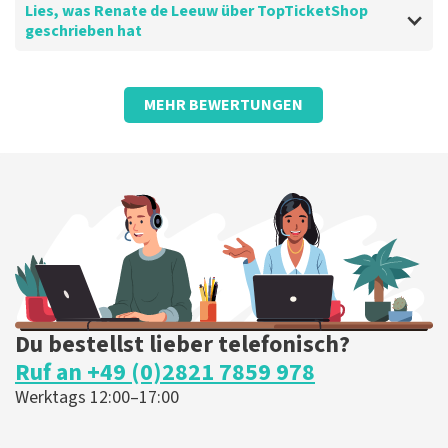
Lies, was Renate de Leeuw über TopTicketShop
geschrieben hat
Beste Natalie, Bedankt voor de leuke review en het
delen van de superleuke fotos! Wij zullen ze plaatsen
op de site! Met vriendelijke groeten, Joost
Bewertung von Renate de Leeuw über
TopTicketShop
Topticketshop
MEHR BEWERTUNGEN
Großartig!!
Die Rezension wurde übersetzt
Original anzeigen
Du bestellst lieber telefonisch?
Ruf an +49 (0)2821 7859 978
Werktags 12:00–17:00