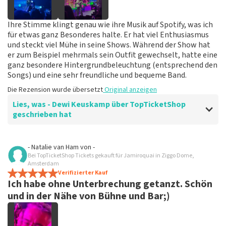
Ihre Stimme klingt genau wie ihre Musik auf Spotify, was ich
für etwas ganz Besonderes halte. Er hat viel Enthusiasmus
und steckt viel Mühe in seine Shows. Während der Show hat
er zum Beispiel mehrmals sein Outfit gewechselt, hatte eine
ganz besondere Hintergrundbeleuchtung (entsprechend den
Songs) und eine sehr freundliche und bequeme Band.
Die Rezension wurde übersetzt
Original anzeigen
Lies, was - Dewi Keuskamp über TopTicketShop
geschrieben hat
Bewertung von - Dewi Keuskamp über
TopTicketShop
- Natalie van Ham
von
-
Bei TopTicketShop Tickets gekauft für Jamiroquai in Ziggo Dome,
Sehr glücklich
Amsterdam
Sehr gut organisiert und es besteht die Möglichkeit,
Verifizierter Kauf
Ich habe ohne Unterbrechung getanzt. Schön
Tickets zu einem guten Preis zu bekommen
Die Rezension wurde übersetzt
Original anzeigen
und in der Nähe von Bühne und Bar;)
Antwort von TopTicketShop