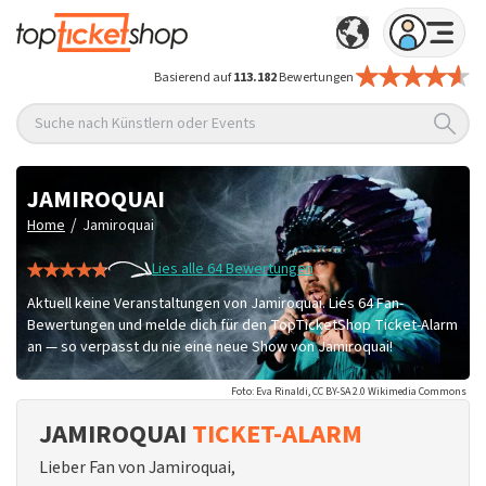
Basierend auf
113.182
Bewertungen
Suche nach Künstlern oder Events
JAMIROQUAI
/
Home
Jamiroquai
Lies alle 64 Bewertungen
Aktuell keine Veranstaltungen von Jamiroquai. Lies 64 Fan-
Bewertungen und melde dich für den TopTicketShop Ticket-Alarm
an — so verpasst du nie eine neue Show von Jamiroquai!
Foto: Eva Rinaldi, CC BY-SA 2.0 Wikimedia Commons
JAMIROQUAI
TICKET-ALARM
Lieber Fan von Jamiroquai,