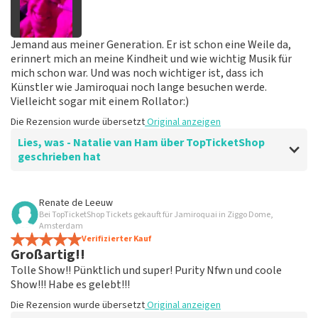
Beste Dewi, Bedankt voor de leuke review en het delen
van de superleuke fotos! Wij zullen ze plaatsen op de
site! Met vriendelijke groeten, Joost Topticketshop
Jemand aus meiner Generation. Er ist schon eine Weile da,
erinnert mich an meine Kindheit und wie wichtig Musik für
mich schon war. Und was noch wichtiger ist, dass ich
Künstler wie Jamiroquai noch lange besuchen werde.
Vielleicht sogar mit einem Rollator:)
Die Rezension wurde übersetzt
Original anzeigen
Lies, was - Natalie van Ham über TopTicketShop
geschrieben hat
Bewertung von - Natalie van Ham über
TopTicketShop
Renate de Leeuw
Bei TopTicketShop Tickets gekauft für Jamiroquai in Ziggo Dome,
Super super gut
Amsterdam
Ich habe versehentlich ein Ticket zu viele bestellt und
Verifizierter Kauf
Großartig!!
das wurde sehr schnell über das Webformular und einen
Telefonanruf danach behoben. Großartig!
Tolle Show!! Pünktlich und super! Purity Nfwn und coole
Die Rezension wurde übersetzt
Original anzeigen
Show!!! Habe es gelebt!!!
Die Rezension wurde übersetzt
Original anzeigen
Antwort von TopTicketShop