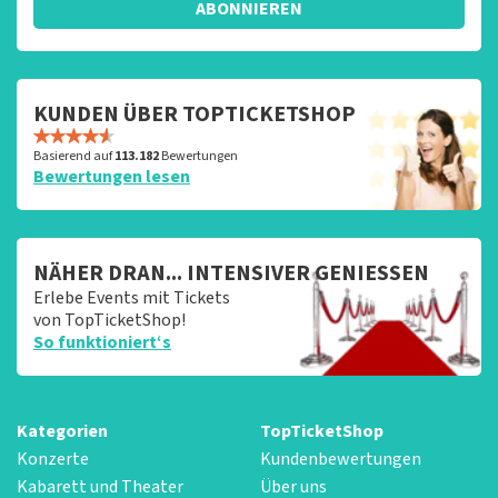
ABONNIEREN
KUNDEN ÜBER TOPTICKETSHOP
Basierend auf
113.182
Bewertungen
Bewertungen lesen
NÄHER DRAN... INTENSIVER GENIESSEN
Erlebe Events mit Tickets
von TopTicketShop!
So funktioniert‘s
Kategorien
TopTicketShop
Konzerte
Kundenbewertungen
Kabarett und Theater
Über uns