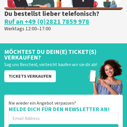
Du bestellst lieber telefonisch?
Ruf an +49 (0)2821 7859 978
Werktags 12:00–17:00
MÖCHTEST DU DEIN(E) TICKET(S)
VERKAUFEN?
Sag uns Bescheid, vielleicht kaufen wir sie dir ab!
TICKETS VERKAUFEN
Nie wieder ein Angebot verpassen?
MELDE DICH FÜR DEN NEWSLETTER AN!