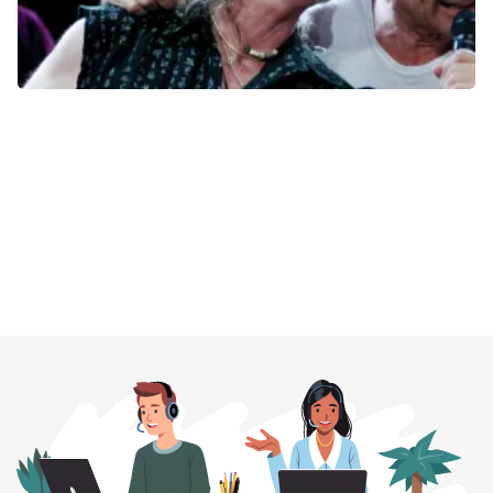
Deep Purple
Quarterback Immobilien Arena
Leipzig, Duitsland
19:00 Uhr
TICKETS KAUFEN