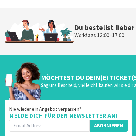
Frankfurt, Duitsland
19:30 Uhr
TICKETS KAUFEN
Du bestellst lieber
Werktags 12:00–17:00
MÖCHTEST DU DEIN(E) TICKET(
Sag uns Bescheid, vielleicht kaufen wir sie dir 
Nie wieder ein Angebot verpassen?
MELDE DICH FÜR DEN NEWSLETTER AN!
ABONNIEREN