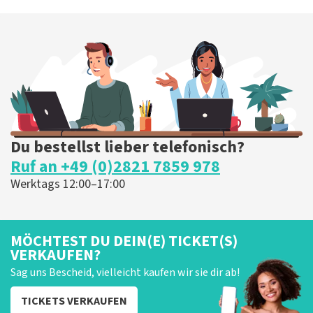
Westfalenhalle 1
Dortmund, Duitsland
19:30 Uhr
TICKETS KAUFEN
Du bestellst lieber telefonisch?
Ruf an +49 (0)2821 7859 978
Werktags 12:00–17:00
MÖCHTEST DU DEIN(E) TICKET(S)
VERKAUFEN?
Sag uns Bescheid, vielleicht kaufen wir sie dir ab!
TICKETS VERKAUFEN