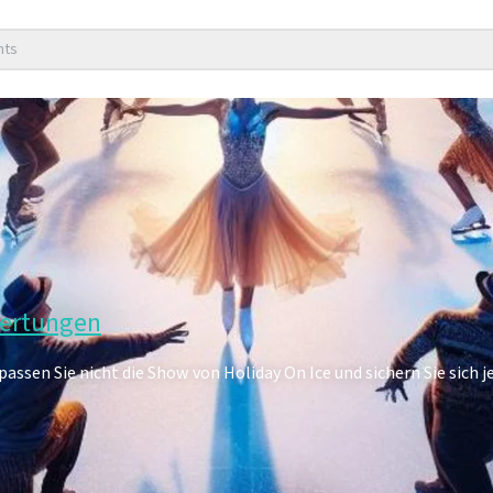
nts
wertungen
assen Sie nicht die Show von Holiday On Ice und sichern Sie sich je