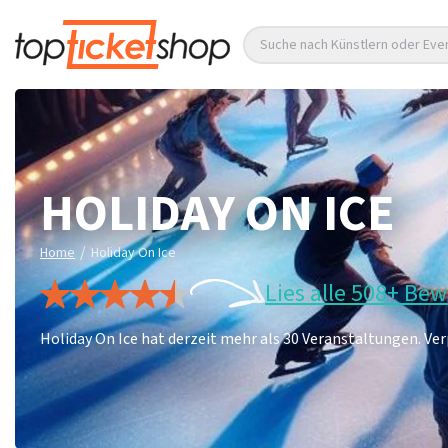
Suche nach Künstlern oder Eve
HOLIDAY ON ICE
/
Home
Holiday On Ice
Lies alle 508+ Be
Holiday On Ice hat derzeit mehr als 30 Veranstaltungen. Verp