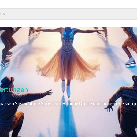
nts
wertungen
assen Sie nicht die Show von Holiday On Ice und sichern Sie sich je