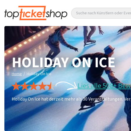
Suche nach Künstlern oder Eve
HOLIDAY ON ICE
/
Home
Holiday On Ice
Lies alle 508+ Be
Holiday On Ice hat derzeit mehr als 30 Veranstaltungen. Verp