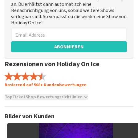
an. Du erhältst dann automatisch eine
Benachrichtigung von uns, sobald weitere Shows
verfügbar sind. So verpasst du nie wieder eine Show von
Holiday On Ice!
ABONNIEREN
Rezensionen von Holiday On Ice
Basierend auf 508+ Kundenbewertungen
TopTicketShop Bewertungsrichtlinien
TopTicketShop sammelt Bewertungen von echten Kunden.
Es ist nicht möglich, eine Bewertung abzugeben, wenn du
Bilder von Kunden
keine Tickets bei TopTicketShop gekauft hast. Beiträge mit
beleidigender Sprache und/oder falschen Angaben werden
nicht veröffentlicht. Es kann einige Wochen dauern, bis eine