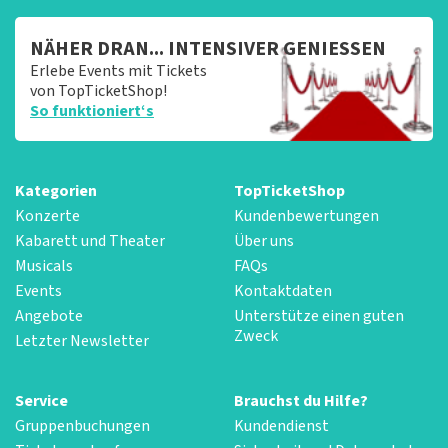
NÄHER DRAN... INTENSIVER GENIESSEN
Erlebe Events mit Tickets
von TopTicketShop!
So funktioniert‘s
Kategorien
TopTicketShop
Konzerte
Kundenbewertungen
Kabarett und Theater
Über uns
Musicals
FAQs
Events
Kontaktdaten
Angebote
Unterstütze einen guten
Zweck
Letzter Newsletter
Service
Brauchst du Hilfe?
Gruppenbuchungen
Kundendienst