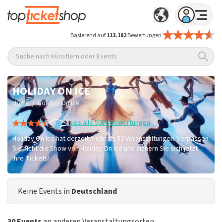
Basierend auf
113.182
Bewertungen
Suche nach Künstlern oder Events
HOLIDAY ON ICE
/
Home
Holiday On Ice
Lies alle 508+ Bewertungen
Holiday On Ice hat derzeit mehr als 30 Veranstaltungen. Verpassen
Sie nicht die Show von Holiday On Ice und sichern Sie sich jetzt
Ihre Tickets!
Keine Events in
Deutschland
30 Events
an anderen Veranstaltungsorten