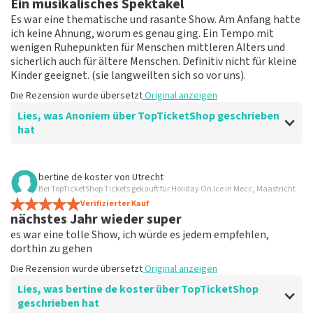
Ein musikalisches Spektakel
Die Rezension wurde übersetzt
Original anzeigen
Es war eine thematische und rasante Show. Am Anfang hatte
ich keine Ahnung, worum es genau ging. Ein Tempo mit
wenigen Ruhepunkten für Menschen mittleren Alters und
sicherlich auch für ältere Menschen. Definitiv nicht für kleine
Kinder geeignet. (sie langweilten sich so vor uns).
Die Rezension wurde übersetzt
Original anzeigen
Lies, was Anoniem über TopTicketShop geschrieben
hat
Bewertung von Anoniem über
TopTicketShop
bertine de koster
von
Utrecht
Bei TopTicketShop Tickets gekauft für Holiday On Ice in Mecc, Maastricht
Musikalisches Spektakel
Verifizierter Kauf
????
nächstes Jahr wieder super
Die Rezension wurde übersetzt
Original anzeigen
es war eine tolle Show, ich würde es jedem empfehlen,
dorthin zu gehen
Die Rezension wurde übersetzt
Original anzeigen
Lies, was bertine de koster über TopTicketShop
geschrieben hat