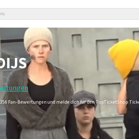
nts
DIJS
wertungen
s 356 Fan-Bewertungen und melde dich für den TopTicketShop Tic