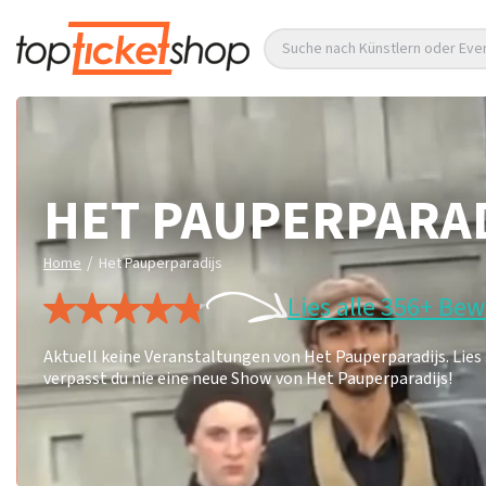
Suche nach Künstlern oder Eve
HET PAUPERPARA
/
Home
Het Pauperparadijs
Lies alle 356+ Be
Aktuell keine Veranstaltungen von Het Pauperparadijs. Lie
verpasst du nie eine neue Show von Het Pauperparadijs!