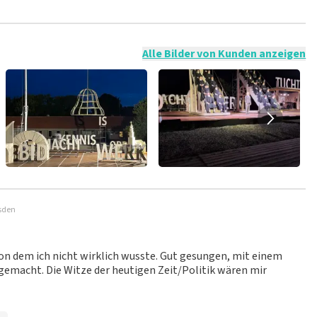
t nicht möglich, eine Bewertung abzugeben, wenn du keine
ender Sprache und/oder falschen Angaben werden nicht
g veröffentlicht wird.
Alle Bilder von Kunden anzeigen
usden
on dem ich nicht wirklich wusste. Gut gesungen, mit einem
gemacht. Die Witze der heutigen Zeit/Politik wären mir