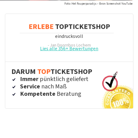
Foto: Het Pauperparadijs – Bron Screenshot YouTube
ERLEBE
TOPTICKETSHOP
eindrucksvoll
- Jan Doornbos
Lochem
Lies alle 356+ Bewertungen
DARUM
TOP
TICKETSHOP
Immer
pünktlich geliefert
Service
nach Maß
Kompetente
Beratung