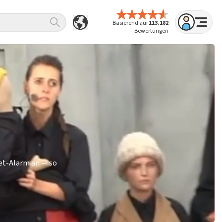
Basierend auf
113.182
Bewertungen
ket-Alarm an — so