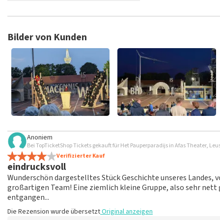
TopTicketShop sammelt Bewertungen von echten Kunden. Es is
Tickets bei TopTicketShop gekauft hast. Beiträge mit beleidig
veröffentlicht. Es kann einige Wochen dauern, bis eine Bewertun
Bilder von Kunden
Anoniem
Bei TopTicketShop Tickets gekauft für Het Pauperparadijs in Afas Theater, Le
Verifizierter Kauf
eindrucksvoll
Wunderschön dargestelltes Stück Geschichte unseres Landes, v
großartigen Team! Eine ziemlich kleine Gruppe, also sehr nett 
entgangen...
Die Rezension wurde übersetzt
Original anzeigen