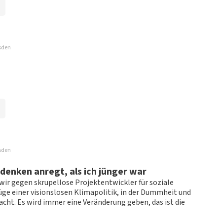
usden
usden
h betrogen. Keine Top-Tickets mehr
denken anregt, als ich jünger war
wir gegen skrupellose Projektentwickler für soziale
üge einer visionslosen Klimapolitik, in der Dummheit und
ht. Es wird immer eine Veränderung geben, das ist die
ze website. Uw feedback vinden wij erg belangrijk. U helpt