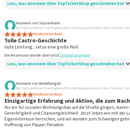
Lies, was Anoniem über TopTicketShop geschrieben hat
Bewertung von Anoniem über
TopTicketShop
Anoniem
von
Sassenheim
Bei TopTicketShop Tickets gekauft für Het Pauperparadijs in Afas Theater, Le
Fein
Verifizierter Kauf
Die Rezension wurde übersetzt
Original anzeigen
Tolle Castro-Geschichte
Gute Leistung... setze eine große Null
Die Rezension wurde übersetzt
Original anzeigen
Lies, was Anoniem über TopTicketShop geschrieben hat
Bewertung von Anoniem über
TopTicketShop
Anoniem
von
Beekbergen
Bei TopTicketShop Tickets gekauft für Het Pauperparadijs in Afas Theater, Le
Schlechte Sitze für 90€ pro Person
Verifizierter Kauf
Zum zweiten Mal 54€ Tickets zurückgegeben... Ich fühle mic
Einzigartige Erfahrung und Aktion, die zum Nach
Die Rezension wurde übersetzt
Original anzeigen
Als wir für sozialen Wohnungsbau auf die Straße gingen, waren 
Gerechtigkeit und Chancengleichheit. Jetzt leben wir mit der L
Antwort von TopTicketShop
Eigeninteresse herrschen, und wir wurden zum Schweigen gebrac
Hoffnung von Pauper Paradise.
Beste klant, Bedankt voor het schrijven van een review op on