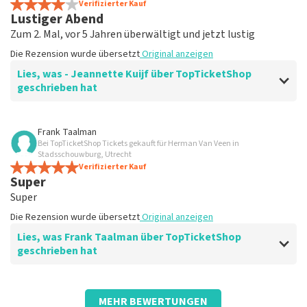
Die Rezension wurde übersetzt
Verifizierter Kauf
Original anzeigen
Lustiger Abend
Zum 2. Mal, vor 5 Jahren überwältigt und jetzt lustig
Die Rezension wurde übersetzt
Original anzeigen
Lies, was - Jeannette Kuijf über TopTicketShop
geschrieben hat
Bewertung von - Jeannette Kuijf über
TopTicketShop
Frank Taalman
Bei TopTicketShop Tickets gekauft für Herman Van Veen in
Fein
Stadsschouwburg, Utrecht
Die Rezension wurde übersetzt
Verifizierter Kauf
Original anzeigen
Super
Super
Die Rezension wurde übersetzt
Original anzeigen
Lies, was Frank Taalman über TopTicketShop
geschrieben hat
Bewertung von Frank Taalman über
TopTicketShop
MEHR BEWERTUNGEN