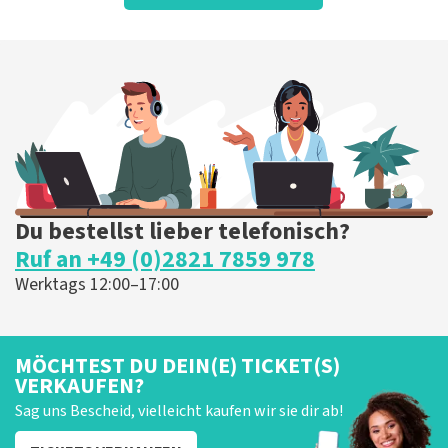
Super
Prima
Die Rezension wurde übersetzt
Original anzeigen
Du bestellst lieber telefonisch?
Ruf an +49 (0)2821 7859 978
Werktags 12:00–17:00
MÖCHTEST DU DEIN(E) TICKET(S)
VERKAUFEN?
Sag uns Bescheid, vielleicht kaufen wir sie dir ab!