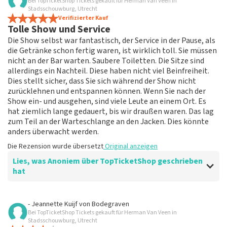
Bei TopTicketShop Tickets gekauft für Herman Van Veen in
Stadsschouwburg, Utrecht
Verifizierter Kauf
Tolle Show und Service
Die Show selbst war fantastisch, der Service in der Pause, als
die Getränke schon fertig waren, ist wirklich toll. Sie müssen
nicht an der Bar warten. Saubere Toiletten. Die Sitze sind
allerdings ein Nachteil. Diese haben nicht viel Beinfreiheit.
Dies stellt sicher, dass Sie sich während der Show nicht
zurücklehnen und entspannen können. Wenn Sie nach der
Show ein- und ausgehen, sind viele Leute an einem Ort. Es
hat ziemlich lange gedauert, bis wir draußen waren. Das lag
zum Teil an der Warteschlange an den Jacken. Dies könnte
anders überwacht werden.
Die Rezension wurde übersetzt
Original anzeigen
Lies, was Anoniem über TopTicketShop geschrieben
hat
Bewertung von Anoniem über
TopTicketShop
- Jeannette Kuijf
von
Bodegraven
Bei TopTicketShop Tickets gekauft für Herman Van Veen in
Tickets ganz einfach kaufen können
Stadsschouwburg, Utrecht