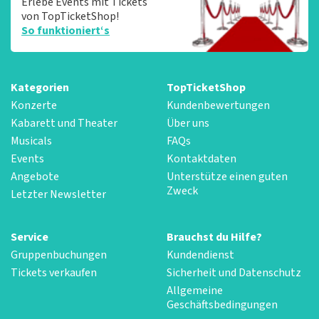
Erlebe Events mit Tickets
von TopTicketShop!
So funktioniert‘s
Kategorien
TopTicketShop
Konzerte
Kundenbewertungen
Kabarett und Theater
Über uns
Musicals
FAQs
Events
Kontaktdaten
Angebote
Unterstütze einen guten
Zweck
Letzter Newsletter
Service
Brauchst du Hilfe?
Gruppenbuchungen
Kundendienst
Tickets verkaufen
Sicherheit und Datenschutz
Allgemeine
Geschäftsbedingungen