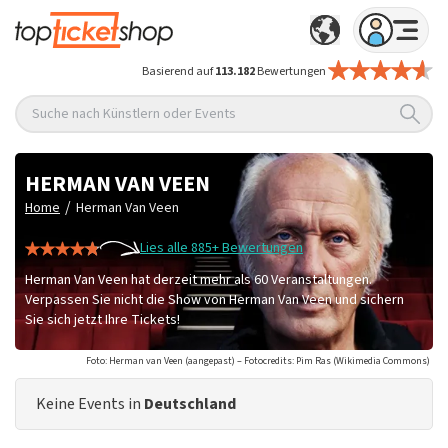
Basierend auf
113.182
Bewertungen
Suche nach Künstlern oder Events
HERMAN VAN VEEN
/
Home
Herman Van Veen
Lies alle 885+ Bewertungen
Herman Van Veen hat derzeit mehr als 60 Veranstaltungen.
Verpassen Sie nicht die Show von Herman Van Veen und sichern
Sie sich jetzt Ihre Tickets!
Foto: Herman van Veen (aangepast) – Fotocredits: Pim Ras (Wikimedia Commons)
Keine Events in
Deutschland