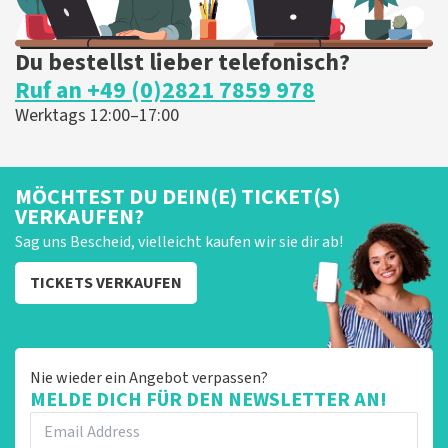
Du bestellst lieber telefonisch?
Ruf an +49 (0)2821 7859 978
Werktags 12:00–17:00
MÖCHTEST DU DEIN(E) TICKET(S)
VERKAUFEN?
Sag uns Bescheid, vielleicht kaufen wir sie dir ab!
TICKETS VERKAUFEN
Nie wieder ein Angebot verpassen?
MELDE DICH FÜR DEN NEWSLETTER AN!