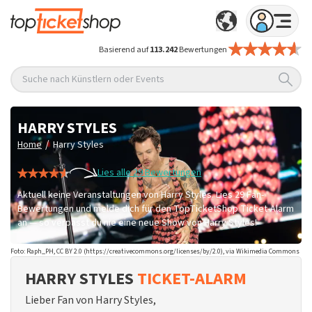
Basierend auf
113.242
Bewertungen
Suche nach Künstlern oder Events
HARRY STYLES
/
Home
Harry Styles
Lies alle 29 Bewertungen
Aktuell keine Veranstaltungen von Harry Styles. Lies 29 Fan-
Bewertungen und melde dich für den TopTicketShop Ticket-Alarm
an — so verpasst du nie eine neue Show von Harry Styles!
Foto: Raph_PH, CC BY 2.0 (https://creativecommons.org/licenses/by/2.0), via Wikimedia Commons
HARRY STYLES
TICKET-ALARM
Lieber Fan von Harry Styles,