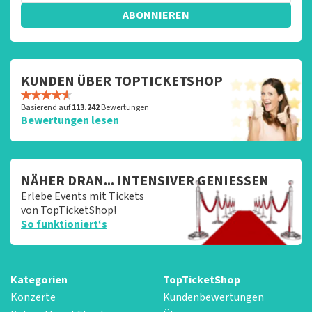
ABONNIEREN
KUNDEN ÜBER TOPTICKETSHOP
Basierend auf
113.242
Bewertungen
Bewertungen lesen
NÄHER DRAN... INTENSIVER GENIESSEN
Erlebe Events mit Tickets
von TopTicketShop!
So funktioniert‘s
Kategorien
TopTicketShop
Konzerte
Kundenbewertungen