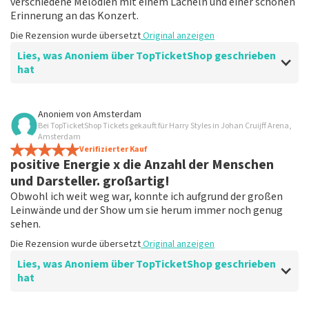
verschiedene Melodien mit einem Lächeln und einer schönen
Erinnerung an das Konzert.
Die Rezension wurde übersetzt
Original anzeigen
Lies, was Anoniem über TopTicketShop geschrieben
hat
Bewertung von Anoniem über
TopTicketShop
Anoniem
von
Amsterdam
Bei TopTicketShop Tickets gekauft für Harry Styles in Johan Cruijff Arena,
Perfekte Abrechnung
Amsterdam
Alles lief nach Plan, zu einem sehr günstigen Preis- und
Verifizierter Kauf
positive Energie x die Anzahl der Menschen
Qualitätsverhältnis.
Die Rezension wurde übersetzt
Original anzeigen
und Darsteller. großartig!
Obwohl ich weit weg war, konnte ich aufgrund der großen
Leinwände und der Show um sie herum immer noch genug
sehen.
Die Rezension wurde übersetzt
Original anzeigen
Lies, was Anoniem über TopTicketShop geschrieben
hat