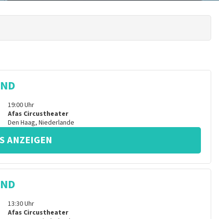
IND
19:00
Uhr
Afas Circustheater
Den Haag
,
Niederlande
S ANZEIGEN
IND
13:30
Uhr
Afas Circustheater