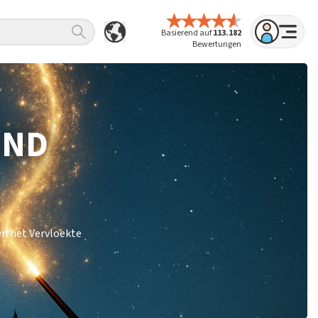
Basierend auf
113.182
Bewertungen
IND
en het Vervloekte