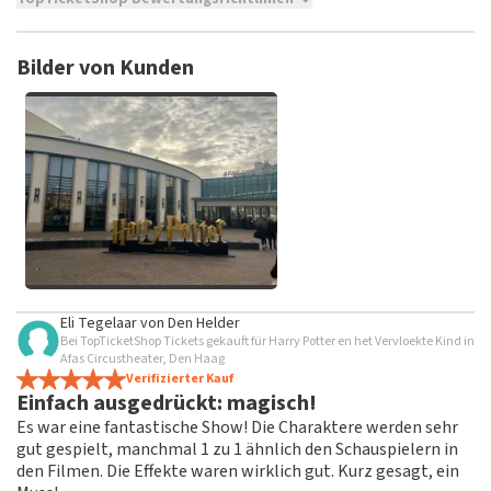
TopTicketShop sammelt Bewertungen von echten Kunden.
Es ist nicht möglich, eine Bewertung abzugeben, wenn du
Bilder von Kunden
keine Tickets bei TopTicketShop gekauft hast. Beiträge mit
beleidigender Sprache und/oder falschen Angaben werden
nicht veröffentlicht. Es kann einige Wochen dauern, bis eine
Bewertung veröffentlicht wird.
Alle Bilder von Kunden
Eli Tegelaar
von
Den Helder
anzeigen
Bei TopTicketShop Tickets gekauft für Harry Potter en het Vervloekte Kind in
Afas Circustheater, Den Haag
Verifizierter Kauf
Einfach ausgedrückt: magisch!
Es war eine fantastische Show! Die Charaktere werden sehr
gut gespielt, manchmal 1 zu 1 ähnlich den Schauspielern in
den Filmen. Die Effekte waren wirklich gut. Kurz gesagt, ein