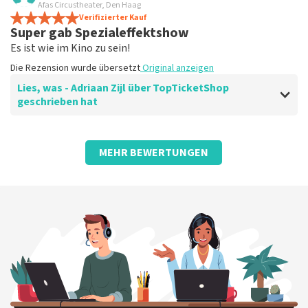
es lief sehr reibungslos
Afas Circustheater, Den Haag
Die Tickets waren einfach zu buchen
Verifizierter Kauf
Super gab Spezialeffektshow
Die Rezension wurde übersetzt
Original anzeigen
Es ist wie im Kino zu sein!
Die Rezension wurde übersetzt
Original anzeigen
Lies, was - Adriaan Zijl über TopTicketShop
geschrieben hat
Bewertung von - Adriaan Zijl über
TopTicketShop
MEHR BEWERTUNGEN
Nett, einfach und gut
Die Rezension wurde übersetzt
Original anzeigen