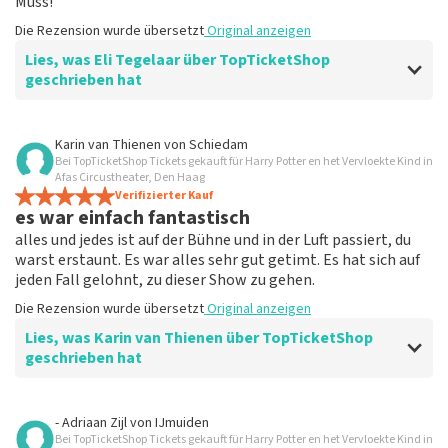
Muss!
Die Rezension wurde übersetzt
Original anzeigen
Lies, was Eli Tegelaar über TopTicketShop
geschrieben hat
Bewertung von Eli Tegelaar über
TopTicketShop
Karin van Thienen
von
Schiedam
Bei TopTicketShop Tickets gekauft für Harry Potter en het Vervloekte Kind in
Alles funktioniert
Afas Circustheater, Den Haag
Alles hat einwandfrei funktioniert.
Verifizierter Kauf
es war einfach fantastisch
Die Rezension wurde übersetzt
Original anzeigen
alles und jedes ist auf der Bühne und in der Luft passiert, du
warst erstaunt. Es war alles sehr gut getimt. Es hat sich auf
jeden Fall gelohnt, zu dieser Show zu gehen.
Die Rezension wurde übersetzt
Original anzeigen
Lies, was Karin van Thienen über TopTicketShop
geschrieben hat
Bewertung von Karin van Thienen über
TopTicketShop
- Adriaan Zijl
von
IJmuiden
Bei TopTicketShop Tickets gekauft für Harry Potter en het Vervloekte Kind in