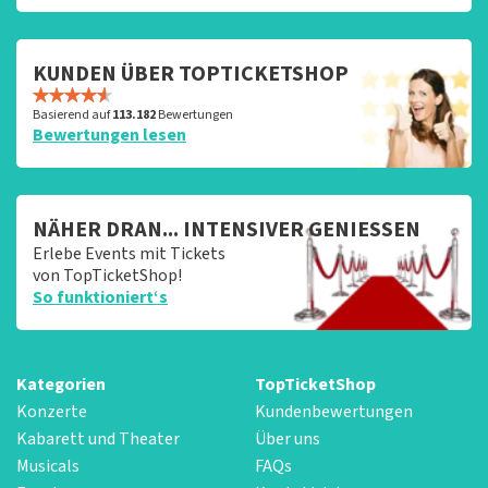
KUNDEN ÜBER TOPTICKETSHOP
Basierend auf
113.182
Bewertungen
Bewertungen lesen
NÄHER DRAN... INTENSIVER GENIESSEN
Erlebe Events mit Tickets
von TopTicketShop!
So funktioniert‘s
Kategorien
TopTicketShop
Konzerte
Kundenbewertungen
Kabarett und Theater
Über uns
Musicals
FAQs