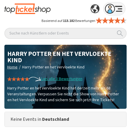
Basierend auf
113.182
Bewertungen
Suche nach Künstlern oder Events
HARRY POTTER EN HET VERVLOEKTE
KIND
/
Home
Harry Potter en het Vervloekte Kind
Lies alle 8 Bewertungen
Harry Potter en het Vervloekte Kind hat derzeit mehr als 68
Veranstaltungen. Verpassen Sie nicht die Show von Harry Potter
en het Vervloekte Kind und sichern Sie sich jetzt Ihre Tickets!
Keine Events in
Deutschland