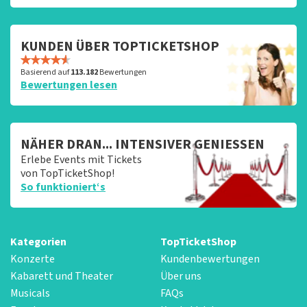
KUNDEN ÜBER TOPTICKETSHOP
Basierend auf
113.182
Bewertungen
Bewertungen lesen
NÄHER DRAN... INTENSIVER GENIESSEN
Erlebe Events mit Tickets
von TopTicketShop!
So funktioniert‘s
Kategorien
TopTicketShop
Konzerte
Kundenbewertungen
Kabarett und Theater
Über uns
Musicals
FAQs