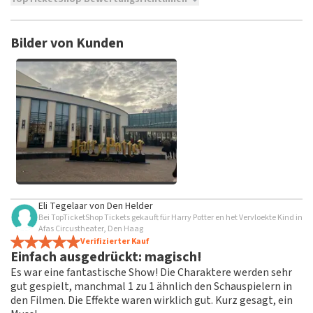
TopTicketShop sammelt Bewertungen von echten Kunden.
Es ist nicht möglich, eine Bewertung abzugeben, wenn du
Bilder von Kunden
keine Tickets bei TopTicketShop gekauft hast. Beiträge mit
beleidigender Sprache und/oder falschen Angaben werden
nicht veröffentlicht. Es kann einige Wochen dauern, bis eine
Bewertung veröffentlicht wird.
Alle Bilder von Kunden
Eli Tegelaar
von
Den Helder
anzeigen
Bei TopTicketShop Tickets gekauft für Harry Potter en het Vervloekte Kind in
Afas Circustheater, Den Haag
Verifizierter Kauf
Einfach ausgedrückt: magisch!
Es war eine fantastische Show! Die Charaktere werden sehr
gut gespielt, manchmal 1 zu 1 ähnlich den Schauspielern in
den Filmen. Die Effekte waren wirklich gut. Kurz gesagt, ein