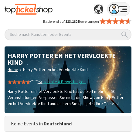
Basierend auf
113.182
Bewertungen
Suche nach Künstlern oder Events
HARRY POTTER EN HET VERVLOEKTE
KIND
/
Home
Harry Potter en het Vervloekte Kind
Lies alle 8 Bewertungen
Harry Potter en het Vervloekte Kind hat derzeit mehr als 68
Veranstaltungen. Verpassen Sie nicht die Show von Harry Potter
en het Vervloekte Kind und sichern Sie sich jetzt Ihre Tickets!
Keine Events in
Deutschland