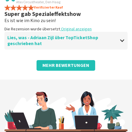
es lief sehr reibungslos
Afas Circustheater, Den Haag
Die Tickets waren einfach zu buchen
Verifizierter Kauf
Super gab Spezialeffektshow
Die Rezension wurde übersetzt
Original anzeigen
Es ist wie im Kino zu sein!
Die Rezension wurde übersetzt
Original anzeigen
Lies, was - Adriaan Zijl über TopTicketShop
geschrieben hat
Bewertung von - Adriaan Zijl über
TopTicketShop
MEHR BEWERTUNGEN
Nett, einfach und gut
Die Rezension wurde übersetzt
Original anzeigen