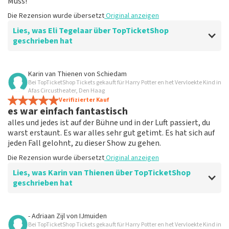
Muss!
Die Rezension wurde übersetzt
Original anzeigen
Lies, was Eli Tegelaar über TopTicketShop
geschrieben hat
Bewertung von Eli Tegelaar über
TopTicketShop
Karin van Thienen
von
Schiedam
Bei TopTicketShop Tickets gekauft für Harry Potter en het Vervloekte Kind in
Alles funktioniert
Afas Circustheater, Den Haag
Alles hat einwandfrei funktioniert.
Verifizierter Kauf
es war einfach fantastisch
Die Rezension wurde übersetzt
Original anzeigen
alles und jedes ist auf der Bühne und in der Luft passiert, du
warst erstaunt. Es war alles sehr gut getimt. Es hat sich auf
jeden Fall gelohnt, zu dieser Show zu gehen.
Die Rezension wurde übersetzt
Original anzeigen
Lies, was Karin van Thienen über TopTicketShop
geschrieben hat
Bewertung von Karin van Thienen über
TopTicketShop
- Adriaan Zijl
von
IJmuiden
Bei TopTicketShop Tickets gekauft für Harry Potter en het Vervloekte Kind in