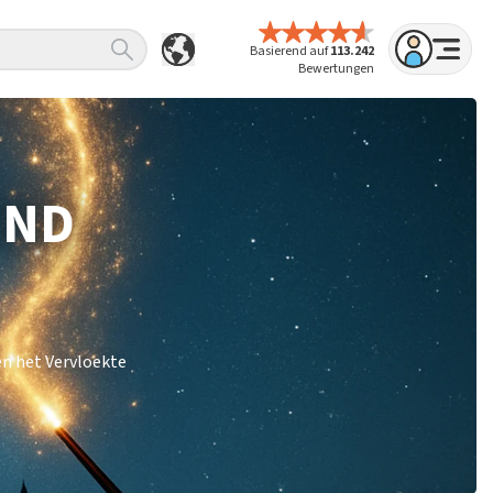
Basierend auf
113.242
Bewertungen
IND
en het Vervloekte