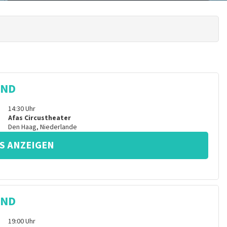
IND
14:30
Uhr
Afas Circustheater
Den Haag
,
Niederlande
S ANZEIGEN
IND
19:00
Uhr