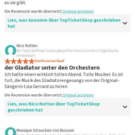
es sie gibt.
Die Rezension wurde übersetzt
Original anzeigen
Lies, was Anoniem über TopTicketShop geschrieben
hat
Bewertung von Anoniem über
TopTicketShop
Nico Rutten
Bei TopTicketShop Tickets gekauft für Hans Zimmer in Ziggo Dome,
Schlecht angeordnet
Amsterdam
VIP-Legenden-Tickets sollten den Zugang zur VIP-
Verifizierter Kauf
der Gladiator unter den Orchestern
Lounge beinhalten, aber es gab keine VIP-Lounge und
niemand von der Organisation, mit der ich gesprochen
Ich hatte einen wirklich tollen Abend. Tolle Musiker. Es ist
habe, wusste, dass es sie gibt.
toll, die Musik des Gladiatorengesangs von der Original-
Die Rezension wurde übersetzt
Original anzeigen
Sängerin Lisa Gerrard zu hören
Die Rezension wurde übersetzt
Original anzeigen
Antwort von TopTicketShop
Lies, was Nico Rutten über TopTicketShop
geschrieben hat
Beste klant, Bedankt voor het schrijven van een review
op onze website. Uw feedback vinden wij erg belangrijk.
U helpt ons zo onze dienstverlening te verbeteren en
Bewertung von Nico Rutten über
TopTicketShop
ook helpt u andere consumenten met het maken van
Monique Stroucken
von
Bussum
een beslissing. Vervelend dat u niet tevreden bent met