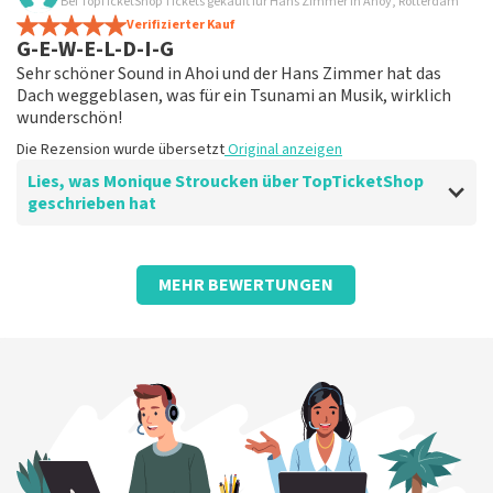
Bei TopTicketShop Tickets gekauft für Hans Zimmer in Ahoy, Rotterdam
Aber teuer
onze diensten. Wij zullen uw feedback gebruiken om te
Verifizierter Kauf
Die Rezension wurde übersetzt
Original anzeigen
proberen onze dienstverlening te verbeteren. Bedankt
G-E-W-E-L-D-I-G
voor uw reactie en hopelijk tot ziens. Met vriendelijke
Sehr schöner Sound in Ahoi und der Hans Zimmer hat das
groeten, Joost Topticketshop
Dach weggeblasen, was für ein Tsunami an Musik, wirklich
wunderschön!
Die Rezension wurde übersetzt
Original anzeigen
Lies, was Monique Stroucken über TopTicketShop
geschrieben hat
Bewertung von Monique Stroucken über
TopTicketShop
MEHR BEWERTUNGEN
Zuverlässig, übersichtlich und schnell
Ein zuverlässiger Weg, um an Ihre Tickets zu kommen
Die Rezension wurde übersetzt
Original anzeigen