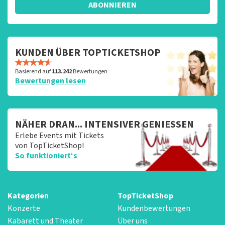
ABONNIEREN
KUNDEN ÜBER TOPTICKETSHOP
Basierend auf
113.242
Bewertungen
Bewertungen lesen
NÄHER DRAN... INTENSIVER GENIESSEN
Erlebe Events mit Tickets
von TopTicketShop!
So funktioniert‘s
Kategorien
TopTicketShop
Konzerte
Kundenbewertungen
Kabarett und Theater
Über uns