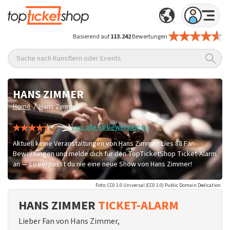
Basierend auf
113.242
Bewertungen
Suche nach Künstlern oder Events
HANS ZIMMER
/
Home
Hans Zimmer
Lies alle 88 Bewertungen
Aktuell keine Veranstaltungen von Hans Zimmer. Lies 88 Fan-
Bewertungen und melde dich für den TopTicketShop Ticket-Alarm
an — so verpasst du nie eine neue Show von Hans Zimmer!
Foto: CC0 1.0 Universal (CC0 1.0) Public Domain Dedication
HANS ZIMMER
TICKET-ALARM
Lieber Fan von Hans Zimmer,