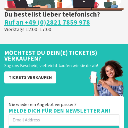
Du bestellst lieber telefonisch?
Ruf an +49 (0)2821 7859 978
Werktags 12:00–17:00
MÖCHTEST DU DEIN(E) TICKET(S)
VERKAUFEN?
Sag uns Bescheid, vielleicht kaufen wir sie dir ab!
TICKETS VERKAUFEN
Nie wieder ein Angebot verpassen?
MELDE DICH FÜR DEN NEWSLETTER AN!