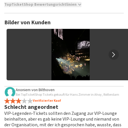
TopTicketShop Bewertungsrichtlinien
TopTicketShop sammelt Bewertungen von echten Kunden.
Es ist nicht möglich, eine Bewertung abzugeben, wenn du
Bilder von Kunden
keine Tickets bei TopTicketShop gekauft hast. Beiträge mit
beleidigender Sprache und/oder falschen Angaben werden
nicht veröffentlicht. Es kann einige Wochen dauern, bis eine
Bewertung veröffentlicht wird.
Anoniem
von
Bilthoven
Bei TopTicketShop Tickets gekauft für Hans Zimmer in Ahoy, Rotterdam
Verifizierter Kauf
Schlecht angeordnet
VIP-Legenden-Tickets sollten den Zugang zur VIP-Lounge
beinhalten, aber es gab keine VIP-Lounge und niemand von
der Organisation, mit der ich gesprochen habe, wusste, dass