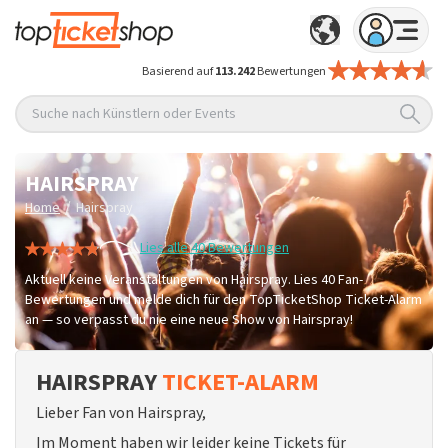
Basierend auf
113.242
Bewertungen
Suche nach Künstlern oder Events
HAIRSPRAY
/
Home
Hairspray
Lies alle 40 Bewertungen
Aktuell keine Veranstaltungen von Hairspray. Lies 40 Fan-
Bewertungen und melde dich für den TopTicketShop Ticket-Alarm
an — so verpasst du nie eine neue Show von Hairspray!
HAIRSPRAY
TICKET-ALARM
Lieber Fan von Hairspray,
Im Moment haben wir leider keine Tickets für