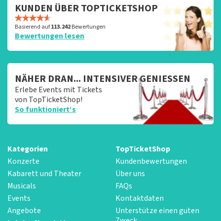
KUNDEN ÜBER TOPTICKETSHOP
Basierend auf
113.242
Bewertungen
Bewertungen lesen
NÄHER DRAN... INTENSIVER GENIESSEN
Erlebe Events mit Tickets
von TopTicketShop!
So funktioniert‘s
Kategorien
TopTicketShop
Konzerte
Kundenbewertungen
Kabarett und Theater
Über uns
Musicals
FAQs
Events
Kontaktdaten
Angebote
Unterstütze einen guten
Zweck