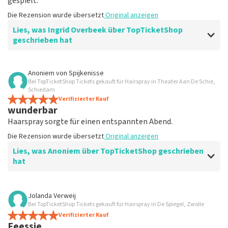
gespielt.
Die Rezension wurde übersetzt
Original anzeigen
Lies, was Ingrid Overbeek über TopTicketShop
geschrieben hat
Bewertung von Ingrid Overbeek über
TopTicketShop
Anoniem
von
Spijkenisse
Bei TopTicketShop Tickets gekauft für Hairspray in Theater Aan De Schie,
gut
Schiedam
gut
Verifizierter Kauf
wunderbar
Die Rezension wurde übersetzt
Original anzeigen
Haarspray sorgte für einen entspannten Abend.
Die Rezension wurde übersetzt
Original anzeigen
Lies, was Anoniem über TopTicketShop geschrieben
hat
Bewertung von Anoniem über
TopTicketShop
Jolanda Verweij
Bei TopTicketShop Tickets gekauft für Hairspray in De Spiegel, Zwolle
Zufrieden
Verifizierter Kauf
Die Rezension wurde übersetzt
Original anzeigen
Feessie