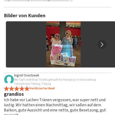
TopTicketShop sammelt Bewertungen von echten Kunden.
Es ist nicht möglich, eine Bewertung abzugeben, wenn du
Bilder von Kunden
keine Tickets bei TopTicketShop gekauft hast. Beiträge mit
beleidigender Sprache und/oder falschen Angaben werden
nicht veröffentlicht. Es kann einige Wochen dauern, bis eine
Bewertung veröffentlicht wird.
Ingrid Overbeek
Bei TopTicketShop Tickets gekauft für Hairspray in Schouwburg
Concertzaal Tilburg, Tilburg
Verifizierter Kauf
grandios
Ich habe vor Lachen Tränen vergossen, war super nett und
lustig. Wir hatten einen Nachmittag, wir saßen auf dem
Balkon, gute Aussicht und eine nette, gute Besetzung, gut