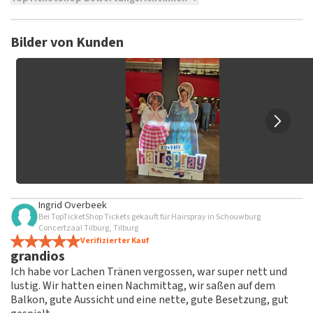
TopTicketShop sammelt Bewertungen von echten Kunden.
Es ist nicht möglich, eine Bewertung abzugeben, wenn du
Bilder von Kunden
keine Tickets bei TopTicketShop gekauft hast. Beiträge mit
beleidigender Sprache und/oder falschen Angaben werden
nicht veröffentlicht. Es kann einige Wochen dauern, bis eine
Bewertung veröffentlicht wird.
Ingrid Overbeek
Bei TopTicketShop Tickets gekauft für Hairspray in Schouwburg
Concertzaal Tilburg, Tilburg
Verifizierter Kauf
grandios
Ich habe vor Lachen Tränen vergossen, war super nett und
lustig. Wir hatten einen Nachmittag, wir saßen auf dem
Balkon, gute Aussicht und eine nette, gute Besetzung, gut