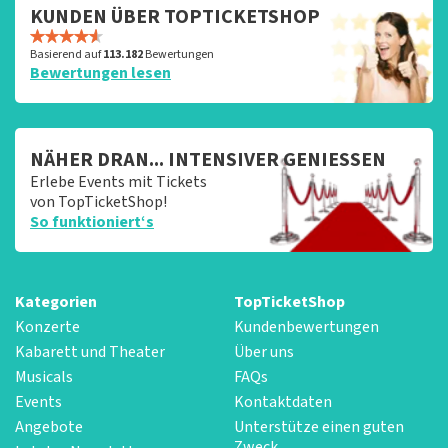
KUNDEN ÜBER TOPTICKETSHOP
Basierend auf
113.182
Bewertungen
Bewertungen lesen
NÄHER DRAN... INTENSIVER GENIESSEN
Erlebe Events mit Tickets
von TopTicketShop!
So funktioniert‘s
Kategorien
TopTicketShop
Konzerte
Kundenbewertungen
Kabarett und Theater
Über uns
Musicals
FAQs
Events
Kontaktdaten
Angebote
Unterstütze einen guten
Zweck