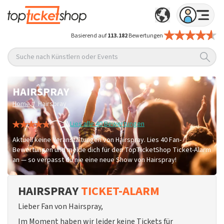
Basierend auf
113.182
Bewertungen
Suche nach Künstlern oder Events
HAIRSPRAY
/
Home
Hairspray
Lies alle 40 Bewertungen
Aktuell keine Veranstaltungen von Hairspray. Lies 40 Fan-
Bewertungen und melde dich für den TopTicketShop Ticket-Alarm
an — so verpasst du nie eine neue Show von Hairspray!
HAIRSPRAY
TICKET-ALARM
Lieber Fan von Hairspray,
Im Moment haben wir leider keine Tickets für