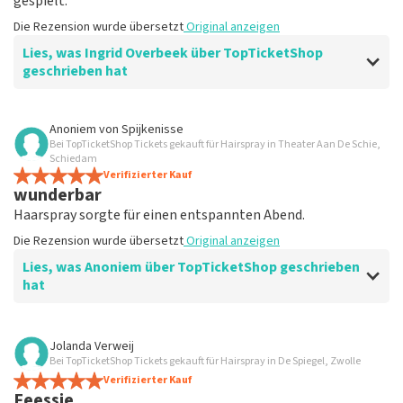
gespielt.
Die Rezension wurde übersetzt
Original anzeigen
Lies, was Ingrid Overbeek über TopTicketShop
geschrieben hat
Bewertung von Ingrid Overbeek über
TopTicketShop
Anoniem
von
Spijkenisse
Bei TopTicketShop Tickets gekauft für Hairspray in Theater Aan De Schie,
gut
Schiedam
gut
Verifizierter Kauf
wunderbar
Die Rezension wurde übersetzt
Original anzeigen
Haarspray sorgte für einen entspannten Abend.
Die Rezension wurde übersetzt
Original anzeigen
Lies, was Anoniem über TopTicketShop geschrieben
hat
Bewertung von Anoniem über
TopTicketShop
Jolanda Verweij
Bei TopTicketShop Tickets gekauft für Hairspray in De Spiegel, Zwolle
Zufrieden
Verifizierter Kauf
Die Rezension wurde übersetzt
Original anzeigen
Feessie