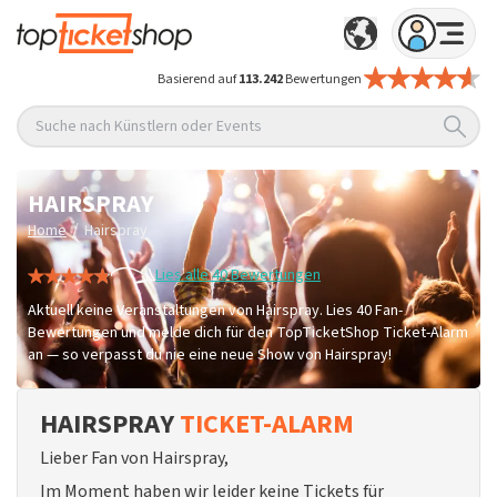
Basierend auf
113.242
Bewertungen
Suche nach Künstlern oder Events
HAIRSPRAY
/
Home
Hairspray
Lies alle 40 Bewertungen
Aktuell keine Veranstaltungen von Hairspray. Lies 40 Fan-
Bewertungen und melde dich für den TopTicketShop Ticket-Alarm
an — so verpasst du nie eine neue Show von Hairspray!
HAIRSPRAY
TICKET-ALARM
Lieber Fan von Hairspray,
Im Moment haben wir leider keine Tickets für