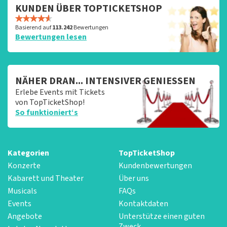
KUNDEN ÜBER TOPTICKETSHOP
Basierend auf
113.242
Bewertungen
Bewertungen lesen
NÄHER DRAN... INTENSIVER GENIESSEN
Erlebe Events mit Tickets
von TopTicketShop!
So funktioniert‘s
Kategorien
TopTicketShop
Konzerte
Kundenbewertungen
Kabarett und Theater
Über uns
Musicals
FAQs
Events
Kontaktdaten
Angebote
Unterstütze einen guten
Zweck