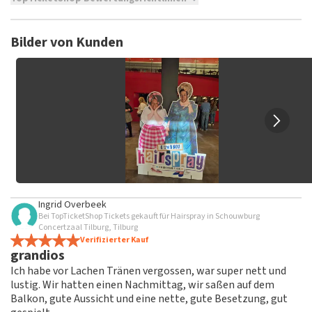
TopTicketShop sammelt Bewertungen von echten Kunden.
Es ist nicht möglich, eine Bewertung abzugeben, wenn du
Bilder von Kunden
keine Tickets bei TopTicketShop gekauft hast. Beiträge mit
beleidigender Sprache und/oder falschen Angaben werden
nicht veröffentlicht. Es kann einige Wochen dauern, bis eine
Bewertung veröffentlicht wird.
Ingrid Overbeek
Bei TopTicketShop Tickets gekauft für Hairspray in Schouwburg
Concertzaal Tilburg, Tilburg
Verifizierter Kauf
grandios
Ich habe vor Lachen Tränen vergossen, war super nett und
lustig. Wir hatten einen Nachmittag, wir saßen auf dem
Balkon, gute Aussicht und eine nette, gute Besetzung, gut