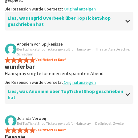
gespielt.
Die Rezension wurde übersetzt
Original anzeigen
Lies, was Ingrid Overbeek über TopTicketShop
geschrieben hat
Bewertung von Ingrid Overbeek über
TopTicketShop
Anoniem
von
Spijkenisse
Bei TopTicketShop Tickets gekauft für Hairspray in Theater Aan De Schie,
gut
Schiedam
gut
Verifizierter Kauf
wunderbar
Die Rezension wurde übersetzt
Original anzeigen
Haarspray sorgte für einen entspannten Abend.
Die Rezension wurde übersetzt
Original anzeigen
Lies, was Anoniem über TopTicketShop geschrieben
hat
Bewertung von Anoniem über
TopTicketShop
Jolanda Verweij
Bei TopTicketShop Tickets gekauft für Hairspray in De Spiegel, Zwolle
Zufrieden
Verifizierter Kauf
Die Rezension wurde übersetzt
Original anzeigen
Feessie