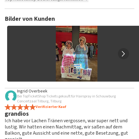
TopTicketShop sammelt Bewertungen von echten Kunden.
Es ist nicht möglich, eine Bewertung abzugeben, wenn du
Bilder von Kunden
keine Tickets bei TopTicketShop gekauft hast. Beiträge mit
beleidigender Sprache und/oder falschen Angaben werden
nicht veröffentlicht. Es kann einige Wochen dauern, bis eine
Bewertung veröffentlicht wird.
Ingrid Overbeek
Bei TopTicketShop Tickets gekauft für Hairspray in Schouwburg
Concertzaal Tilburg, Tilburg
Verifizierter Kauf
grandios
Ich habe vor Lachen Tränen vergossen, war super nett und
lustig. Wir hatten einen Nachmittag, wir saßen auf dem
Balkon, gute Aussicht und eine nette, gute Besetzung, gut