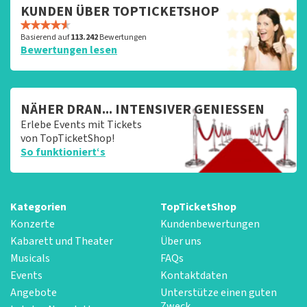
KUNDEN ÜBER TOPTICKETSHOP
Basierend auf
113.242
Bewertungen
Bewertungen lesen
NÄHER DRAN... INTENSIVER GENIESSEN
Erlebe Events mit Tickets
von TopTicketShop!
So funktioniert‘s
Kategorien
TopTicketShop
Konzerte
Kundenbewertungen
Kabarett und Theater
Über uns
Musicals
FAQs
Events
Kontaktdaten
Angebote
Unterstütze einen guten
Zweck