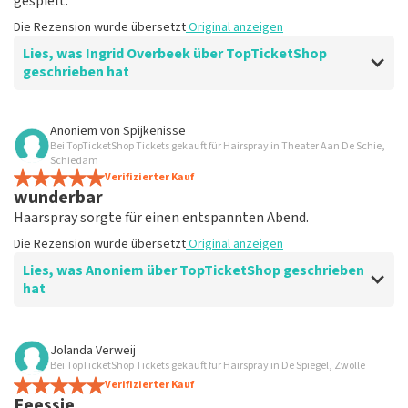
gespielt.
Die Rezension wurde übersetzt
Original anzeigen
Lies, was Ingrid Overbeek über TopTicketShop
geschrieben hat
Bewertung von Ingrid Overbeek über
TopTicketShop
Anoniem
von
Spijkenisse
Bei TopTicketShop Tickets gekauft für Hairspray in Theater Aan De Schie,
gut
Schiedam
gut
Verifizierter Kauf
wunderbar
Die Rezension wurde übersetzt
Original anzeigen
Haarspray sorgte für einen entspannten Abend.
Die Rezension wurde übersetzt
Original anzeigen
Lies, was Anoniem über TopTicketShop geschrieben
hat
Bewertung von Anoniem über
TopTicketShop
Jolanda Verweij
Bei TopTicketShop Tickets gekauft für Hairspray in De Spiegel, Zwolle
Zufrieden
Verifizierter Kauf
Die Rezension wurde übersetzt
Original anzeigen
Feessie