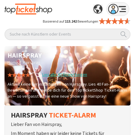
Basierend auf
113.242
Bewertungen
Suche nach Künstlern oder Events
HAIRSPRAY
/
Home
Hairspray
Lies alle 40 Bewertungen
Aktuell keine Veranstaltungen von Hairspray. Lies 40 Fan-
Bewertungen und melde dich für den TopTicketShop Ticket-Alarm
an — so verpasst du nie eine neue Show von Hairspray!
HAIRSPRAY
TICKET-ALARM
Lieber Fan von Hairspray,
Im Moment haben wir leider keine Tickets für