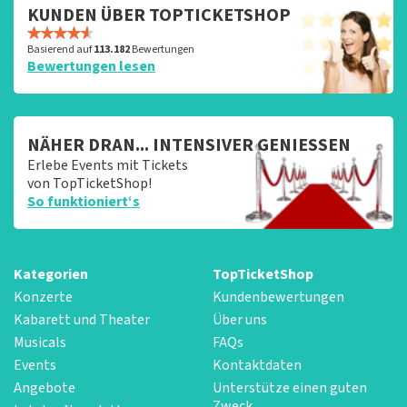
KUNDEN ÜBER TOPTICKETSHOP
Basierend auf
113.182
Bewertungen
Bewertungen lesen
NÄHER DRAN... INTENSIVER GENIESSEN
Erlebe Events mit Tickets
von TopTicketShop!
So funktioniert‘s
Kategorien
TopTicketShop
Konzerte
Kundenbewertungen
Kabarett und Theater
Über uns
Musicals
FAQs
Events
Kontaktdaten
Angebote
Unterstütze einen guten
Zweck