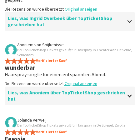
gespielt.
Die Rezension wurde übersetzt
Original anzeigen
Lies, was Ingrid Overbeek über TopTicketShop
geschrieben hat
Bewertung von Ingrid Overbeek über
TopTicketShop
Anoniem
von
Spijkenisse
Bei TopTicketShop Tickets gekauft für Hairspray in Theater Aan De Schie,
gut
Schiedam
gut
Verifizierter Kauf
wunderbar
Die Rezension wurde übersetzt
Original anzeigen
Haarspray sorgte für einen entspannten Abend.
Die Rezension wurde übersetzt
Original anzeigen
Lies, was Anoniem über TopTicketShop geschrieben
hat
Bewertung von Anoniem über
TopTicketShop
Jolanda Verweij
Bei TopTicketShop Tickets gekauft für Hairspray in De Spiegel, Zwolle
Zufrieden
Verifizierter Kauf
Die Rezension wurde übersetzt
Original anzeigen
Feessie