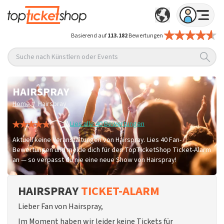
Basierend auf
113.182
Bewertungen
Suche nach Künstlern oder Events
HAIRSPRAY
/
Home
Hairspray
Lies alle 40 Bewertungen
Aktuell keine Veranstaltungen von Hairspray. Lies 40 Fan-
Bewertungen und melde dich für den TopTicketShop Ticket-Alarm
an — so verpasst du nie eine neue Show von Hairspray!
HAIRSPRAY
TICKET-ALARM
Lieber Fan von Hairspray,
Im Moment haben wir leider keine Tickets für