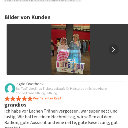
TopTicketShop sammelt Bewertungen von echten Kunden.
Es ist nicht möglich, eine Bewertung abzugeben, wenn du
Bilder von Kunden
keine Tickets bei TopTicketShop gekauft hast. Beiträge mit
beleidigender Sprache und/oder falschen Angaben werden
nicht veröffentlicht. Es kann einige Wochen dauern, bis eine
Bewertung veröffentlicht wird.
Ingrid Overbeek
Bei TopTicketShop Tickets gekauft für Hairspray in Schouwburg
Concertzaal Tilburg, Tilburg
Verifizierter Kauf
grandios
Ich habe vor Lachen Tränen vergossen, war super nett und
lustig. Wir hatten einen Nachmittag, wir saßen auf dem
Balkon, gute Aussicht und eine nette, gute Besetzung, gut