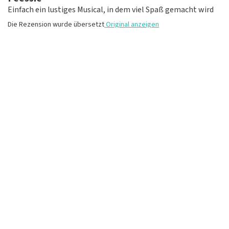
Einfach ein lustiges Musical, in dem viel Spaß gemacht wird
Die Rezension wurde übersetzt
Original anzeigen
Lies, was Jolanda Verweij über TopTicketShop
geschrieben hat
Bewertung von Jolanda Verweij über
TopTicketShop
MEHR BEWERTUNGEN
gut
Die Rezension wurde übersetzt
Original anzeigen
Du bestellst lieber telefonisch?
Ruf an +49 (0)2821 7859 978