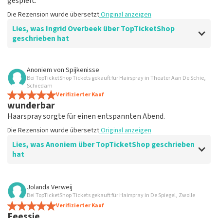
gespielt.
Die Rezension wurde übersetzt
Original anzeigen
Lies, was Ingrid Overbeek über TopTicketShop
geschrieben hat
Bewertung von Ingrid Overbeek über
TopTicketShop
Anoniem
von
Spijkenisse
Bei TopTicketShop Tickets gekauft für Hairspray in Theater Aan De Schie,
gut
Schiedam
gut
Verifizierter Kauf
wunderbar
Die Rezension wurde übersetzt
Original anzeigen
Haarspray sorgte für einen entspannten Abend.
Die Rezension wurde übersetzt
Original anzeigen
Lies, was Anoniem über TopTicketShop geschrieben
hat
Bewertung von Anoniem über
TopTicketShop
Jolanda Verweij
Bei TopTicketShop Tickets gekauft für Hairspray in De Spiegel, Zwolle
Zufrieden
Verifizierter Kauf
Die Rezension wurde übersetzt
Original anzeigen
Feessie