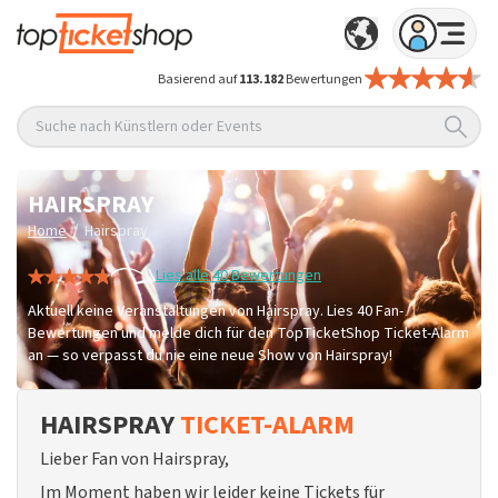
Basierend auf
113.182
Bewertungen
Suche nach Künstlern oder Events
HAIRSPRAY
/
Home
Hairspray
Lies alle 40 Bewertungen
Aktuell keine Veranstaltungen von Hairspray. Lies 40 Fan-
Bewertungen und melde dich für den TopTicketShop Ticket-Alarm
an — so verpasst du nie eine neue Show von Hairspray!
HAIRSPRAY
TICKET-ALARM
Lieber Fan von Hairspray,
Im Moment haben wir leider keine Tickets für