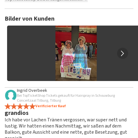
TopTicketShop sammelt Bewertungen von echten Kunden.
Es ist nicht möglich, eine Bewertung abzugeben, wenn du
Bilder von Kunden
keine Tickets bei TopTicketShop gekauft hast. Beiträge mit
beleidigender Sprache und/oder falschen Angaben werden
nicht veröffentlicht. Es kann einige Wochen dauern, bis eine
Bewertung veröffentlicht wird.
Ingrid Overbeek
Bei TopTicketShop Tickets gekauft für Hairspray in Schouwburg
Concertzaal Tilburg, Tilburg
Verifizierter Kauf
grandios
Ich habe vor Lachen Tränen vergossen, war super nett und
lustig. Wir hatten einen Nachmittag, wir saßen auf dem
Balkon, gute Aussicht und eine nette, gute Besetzung, gut