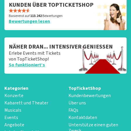
KUNDEN ÜBER TOPTICKETSHOP
Basierend auf
113.242
Bewertungen
Bewertungen lesen
NÄHER DRAN... INTENSIVER GENIESSEN
Erlebe Events mit Tickets
von TopTicketShop!
So funktioniert‘s
Kategorien
TopTicketShop
Konzerte
Kundenbewertungen
Kabarett und Theater
Über uns
Musicals
FAQs
Events
Kontaktdaten
Angebote
Unterstütze einen guten
Zweck