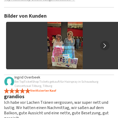
TopTicketShop sammelt Bewertungen von echten Kunden.
Es ist nicht möglich, eine Bewertung abzugeben, wenn du
Bilder von Kunden
keine Tickets bei TopTicketShop gekauft hast. Beiträge mit
beleidigender Sprache und/oder falschen Angaben werden
nicht veröffentlicht. Es kann einige Wochen dauern, bis eine
Bewertung veröffentlicht wird.
Ingrid Overbeek
Bei TopTicketShop Tickets gekauft für Hairspray in Schouwburg
Concertzaal Tilburg, Tilburg
Verifizierter Kauf
grandios
Ich habe vor Lachen Tränen vergossen, war super nett und
lustig. Wir hatten einen Nachmittag, wir saßen auf dem
Balkon, gute Aussicht und eine nette, gute Besetzung, gut