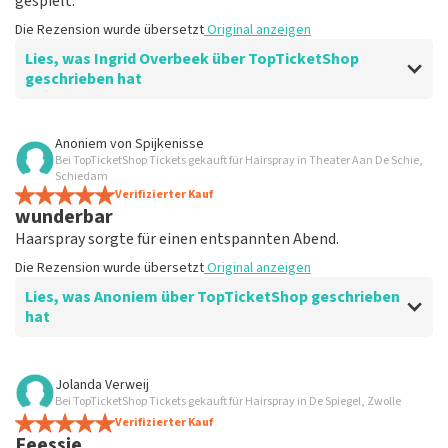
gespielt.
Die Rezension wurde übersetzt
Original anzeigen
Lies, was Ingrid Overbeek über TopTicketShop
geschrieben hat
Bewertung von Ingrid Overbeek über
TopTicketShop
Anoniem
von
Spijkenisse
Bei TopTicketShop Tickets gekauft für Hairspray in Theater Aan De Schie,
gut
Schiedam
gut
Verifizierter Kauf
wunderbar
Die Rezension wurde übersetzt
Original anzeigen
Haarspray sorgte für einen entspannten Abend.
Die Rezension wurde übersetzt
Original anzeigen
Lies, was Anoniem über TopTicketShop geschrieben
hat
Bewertung von Anoniem über
TopTicketShop
Jolanda Verweij
Bei TopTicketShop Tickets gekauft für Hairspray in De Spiegel, Zwolle
Zufrieden
Verifizierter Kauf
Die Rezension wurde übersetzt
Original anzeigen
Feessie