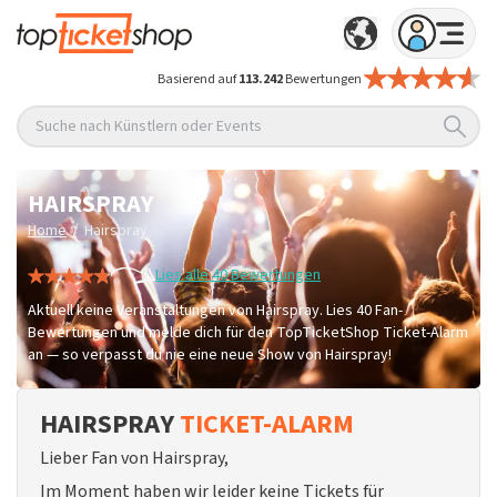
Basierend auf
113.242
Bewertungen
Suche nach Künstlern oder Events
HAIRSPRAY
/
Home
Hairspray
Lies alle 40 Bewertungen
Aktuell keine Veranstaltungen von Hairspray. Lies 40 Fan-
Bewertungen und melde dich für den TopTicketShop Ticket-Alarm
an — so verpasst du nie eine neue Show von Hairspray!
HAIRSPRAY
TICKET-ALARM
Lieber Fan von Hairspray,
Im Moment haben wir leider keine Tickets für