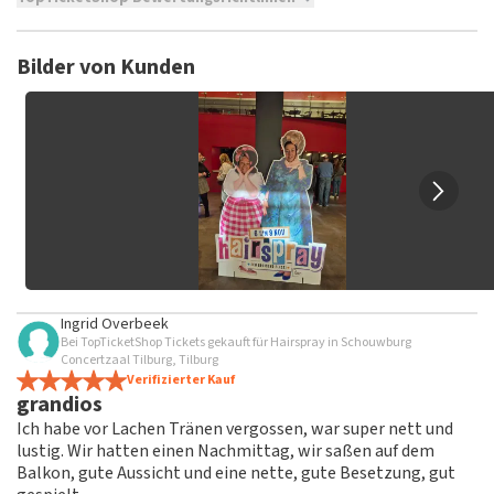
TopTicketShop sammelt Bewertungen von echten Kunden.
Es ist nicht möglich, eine Bewertung abzugeben, wenn du
Bilder von Kunden
keine Tickets bei TopTicketShop gekauft hast. Beiträge mit
beleidigender Sprache und/oder falschen Angaben werden
nicht veröffentlicht. Es kann einige Wochen dauern, bis eine
Bewertung veröffentlicht wird.
Ingrid Overbeek
Bei TopTicketShop Tickets gekauft für Hairspray in Schouwburg
Concertzaal Tilburg, Tilburg
Verifizierter Kauf
grandios
Ich habe vor Lachen Tränen vergossen, war super nett und
lustig. Wir hatten einen Nachmittag, wir saßen auf dem
Balkon, gute Aussicht und eine nette, gute Besetzung, gut