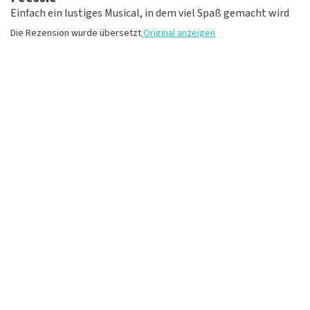
Einfach ein lustiges Musical, in dem viel Spaß gemacht wird
Die Rezension wurde übersetzt
Original anzeigen
Lies, was Jolanda Verweij über TopTicketShop
geschrieben hat
Bewertung von Jolanda Verweij über
TopTicketShop
MEHR BEWERTUNGEN
gut
Die Rezension wurde übersetzt
Original anzeigen
Du bestellst lieber telefonisch?
Ruf an +49 (0)2821 7859 978