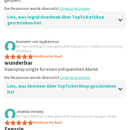
gespielt.
Die Rezension wurde übersetzt
Original anzeigen
Lies, was Ingrid Overbeek über TopTicketShop
geschrieben hat
Bewertung von Ingrid Overbeek über
TopTicketShop
Anoniem
von
Spijkenisse
Bei TopTicketShop Tickets gekauft für Hairspray in Theater Aan De Schie,
gut
Schiedam
gut
Verifizierter Kauf
wunderbar
Die Rezension wurde übersetzt
Original anzeigen
Haarspray sorgte für einen entspannten Abend.
Die Rezension wurde übersetzt
Original anzeigen
Lies, was Anoniem über TopTicketShop geschrieben
hat
Bewertung von Anoniem über
TopTicketShop
Jolanda Verweij
Bei TopTicketShop Tickets gekauft für Hairspray in De Spiegel, Zwolle
Zufrieden
Verifizierter Kauf
Die Rezension wurde übersetzt
Original anzeigen
Feessie