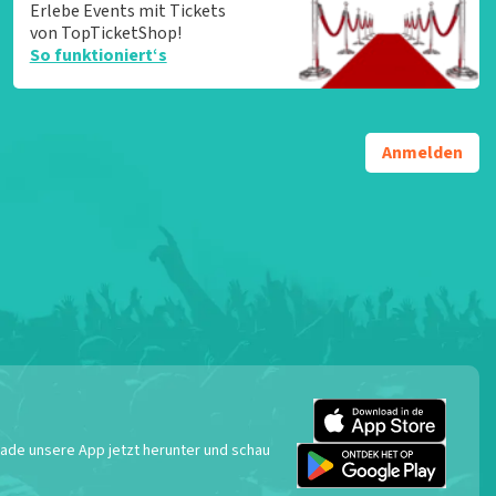
Erlebe Events mit Tickets
von TopTicketShop!
So funktioniert‘s
Anmelden
 Lade unsere App jetzt herunter und schau