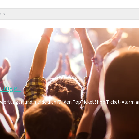
nts
rtungen
Bewertungen und melde dich für den TopTicketShop Ticket-Alarm a