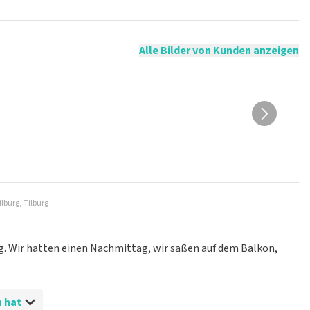
t nicht möglich, eine Bewertung abzugeben, wenn du keine
ender Sprache und/oder falschen Angaben werden nicht
g veröffentlicht wird.
Alle Bilder von Kunden anzeigen
lburg, Tilburg
ig. Wir hatten einen Nachmittag, wir saßen auf dem Balkon,
n hat