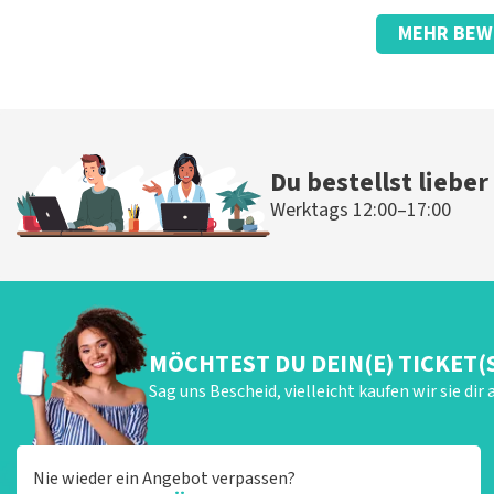
Bewertung von Jolanda Verweij über
TopTicketShop
MEHR BEW
gut
Die Rezension wurde übersetzt
Original anzeigen
Du bestellst lieber
Werktags 12:00–17:00
MÖCHTEST DU DEIN(E) TICKET(
Sag uns Bescheid, vielleicht kaufen wir sie dir 
Nie wieder ein Angebot verpassen?