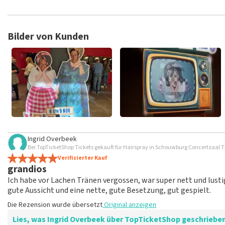
TopTicketShop sammelt Bewertungen von echten Kunden. Es is
Tickets bei TopTicketShop gekauft hast. Beiträge mit beleidig
veröffentlicht. Es kann einige Wochen dauern, bis eine Bewertun
Bilder von Kunden
Ingrid Overbeek
Bei TopTicketShop Tickets gekauft für Hairspray in Schouwburg Concertzaal Ti
Verifizierter Kauf
grandios
Ich habe vor Lachen Tränen vergossen, war super nett und lust
gute Aussicht und eine nette, gute Besetzung, gut gespielt.
Die Rezension wurde übersetzt
Original anzeigen
Lies, was Ingrid Overbeek über TopTicketShop geschriebe