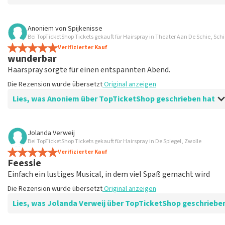
Bewertung von Ingrid Overbeek über
TopTicketShop
Anoniem
von
Spijkenisse
Bei TopTicketShop Tickets gekauft für Hairspray in Theater Aan De Schie, Sc
gut
Verifizierter Kauf
gut
wunderbar
Die Rezension wurde übersetzt
Original anzeigen
Haarspray sorgte für einen entspannten Abend.
Die Rezension wurde übersetzt
Original anzeigen
Lies, was Anoniem über TopTicketShop geschrieben hat
Bewertung von Anoniem über
TopTicketShop
Jolanda Verweij
Bei TopTicketShop Tickets gekauft für Hairspray in De Spiegel, Zwolle
Zufrieden
Verifizierter Kauf
Die Rezension wurde übersetzt
Original anzeigen
Feessie
Einfach ein lustiges Musical, in dem viel Spaß gemacht wird
Die Rezension wurde übersetzt
Original anzeigen
Lies, was Jolanda Verweij über TopTicketShop geschriebe