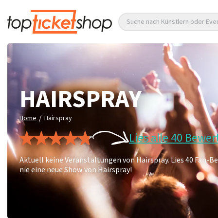
Suche nach Künstlern oder Eve
HAIRSPRAY
/
Home
Hairspray
Lies alle 40 Bewe
Aktuell keine Veranstaltungen von Hairspray. Lies 40 Fan-
nie eine neue Show von Hairspray!