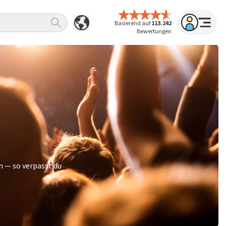
Basierend auf
113.242
Bewertungen
n — so verpasst du