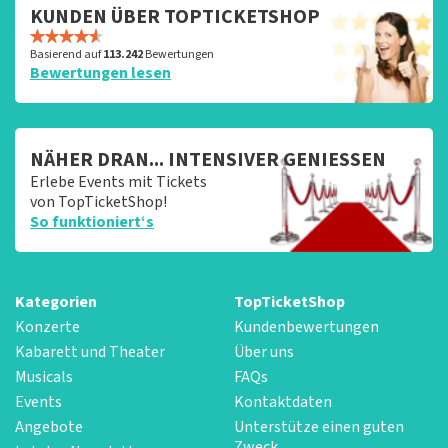
KUNDEN ÜBER TOPTICKETSHOP
Basierend auf
113.242
Bewertungen
Bewertungen lesen
NÄHER DRAN... INTENSIVER GENIESSEN
Erlebe Events mit Tickets
von TopTicketShop!
So funktioniert‘s
Kategorien
TopTicketShop
Konzerte
Kundenbewertungen
Kabarett und Theater
Über uns
Musicals
FAQs
Events
Kontaktdaten
Angebote
Unterstütze einen guten
Zweck