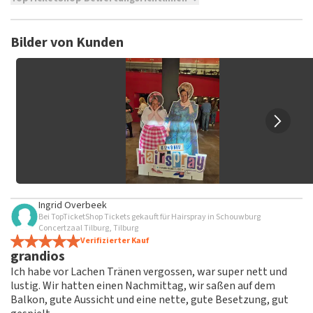
TopTicketShop sammelt Bewertungen von echten Kunden.
Es ist nicht möglich, eine Bewertung abzugeben, wenn du
Bilder von Kunden
keine Tickets bei TopTicketShop gekauft hast. Beiträge mit
beleidigender Sprache und/oder falschen Angaben werden
nicht veröffentlicht. Es kann einige Wochen dauern, bis eine
Bewertung veröffentlicht wird.
Ingrid Overbeek
Bei TopTicketShop Tickets gekauft für Hairspray in Schouwburg
Concertzaal Tilburg, Tilburg
Verifizierter Kauf
grandios
Ich habe vor Lachen Tränen vergossen, war super nett und
lustig. Wir hatten einen Nachmittag, wir saßen auf dem
Balkon, gute Aussicht und eine nette, gute Besetzung, gut