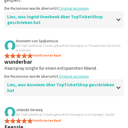
gespielt.
Die Rezension wurde übersetzt
Original anzeigen
Lies, was Ingrid Overbeek über TopTicketShop
geschrieben hat
Bewertung von Ingrid Overbeek über
TopTicketShop
Anoniem
von
Spijkenisse
Bei TopTicketShop Tickets gekauft für Hairspray in Theater Aan De Schie,
gut
Schiedam
gut
Verifizierter Kauf
wunderbar
Die Rezension wurde übersetzt
Original anzeigen
Haarspray sorgte für einen entspannten Abend.
Die Rezension wurde übersetzt
Original anzeigen
Lies, was Anoniem über TopTicketShop geschrieben
hat
Bewertung von Anoniem über
TopTicketShop
Jolanda Verweij
Bei TopTicketShop Tickets gekauft für Hairspray in De Spiegel, Zwolle
Zufrieden
Verifizierter Kauf
Die Rezension wurde übersetzt
Original anzeigen
Feessie