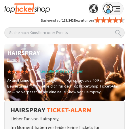
Basierend auf
113.242
Bewertungen
Suche nach Künstlern oder Events
HAIRSPRAY
/
Home
Hairspray
Lies alle 40 Bewertungen
Aktuell keine Veranstaltungen von Hairspray. Lies 40 Fan-
Bewertungen und melde dich für den TopTicketShop Ticket-Alarm
an — so verpasst du nie eine neue Show von Hairspray!
HAIRSPRAY
TICKET-ALARM
Lieber Fan von Hairspray,
Im Moment haben wir leider keine Tickets für