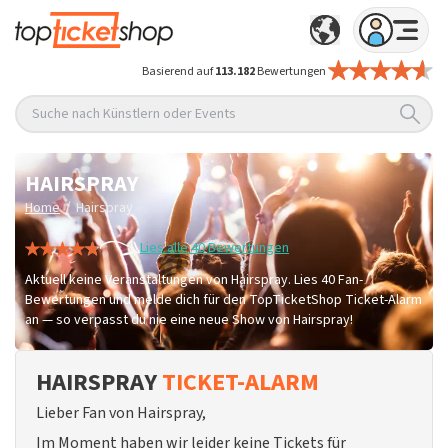
Basierend auf
113.182
Bewertungen
Suche nach Künstlern oder Events
HAIRSPRAY
/
Home
Hairspray
Lies alle 40 Bewertungen
Aktuell keine Veranstaltungen von Hairspray. Lies 40 Fan-
Bewertungen und melde dich für den TopTicketShop Ticket-Alarm
an — so verpasst du nie eine neue Show von Hairspray!
HAIRSPRAY
TICKET-ALARM
Lieber Fan von Hairspray,
Im Moment haben wir leider keine Tickets für