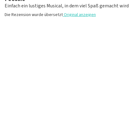
Einfach ein lustiges Musical, in dem viel Spaß gemacht wird
Die Rezension wurde übersetzt
Original anzeigen
Lies, was Jolanda Verweij über TopTicketShop
geschrieben hat
Bewertung von Jolanda Verweij über
TopTicketShop
MEHR BEWERTUNGEN
gut
Die Rezension wurde übersetzt
Original anzeigen
Du bestellst lieber telefonisch?
Ruf an +49 (0)2821 7859 978