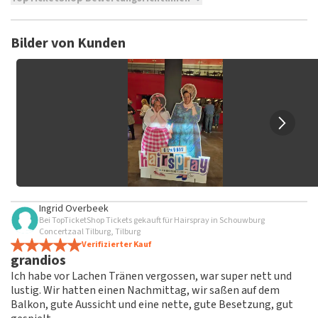
TopTicketShop sammelt Bewertungen von echten Kunden.
Es ist nicht möglich, eine Bewertung abzugeben, wenn du
Bilder von Kunden
keine Tickets bei TopTicketShop gekauft hast. Beiträge mit
beleidigender Sprache und/oder falschen Angaben werden
nicht veröffentlicht. Es kann einige Wochen dauern, bis eine
Bewertung veröffentlicht wird.
Ingrid Overbeek
Bei TopTicketShop Tickets gekauft für Hairspray in Schouwburg
Concertzaal Tilburg, Tilburg
Verifizierter Kauf
grandios
Ich habe vor Lachen Tränen vergossen, war super nett und
lustig. Wir hatten einen Nachmittag, wir saßen auf dem
Balkon, gute Aussicht und eine nette, gute Besetzung, gut