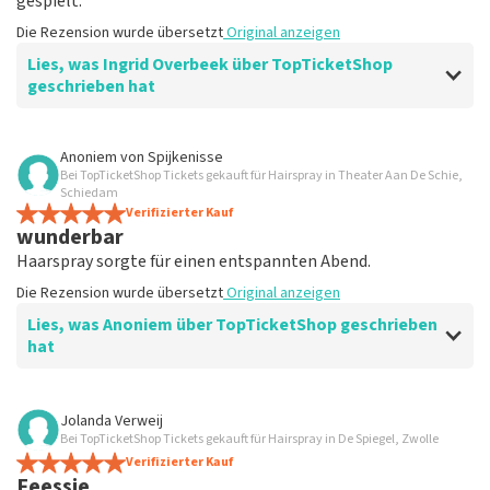
gespielt.
Die Rezension wurde übersetzt
Original anzeigen
Lies, was Ingrid Overbeek über TopTicketShop
geschrieben hat
Bewertung von Ingrid Overbeek über
TopTicketShop
Anoniem
von
Spijkenisse
Bei TopTicketShop Tickets gekauft für Hairspray in Theater Aan De Schie,
gut
Schiedam
gut
Verifizierter Kauf
wunderbar
Die Rezension wurde übersetzt
Original anzeigen
Haarspray sorgte für einen entspannten Abend.
Die Rezension wurde übersetzt
Original anzeigen
Lies, was Anoniem über TopTicketShop geschrieben
hat
Bewertung von Anoniem über
TopTicketShop
Jolanda Verweij
Bei TopTicketShop Tickets gekauft für Hairspray in De Spiegel, Zwolle
Zufrieden
Verifizierter Kauf
Die Rezension wurde übersetzt
Original anzeigen
Feessie