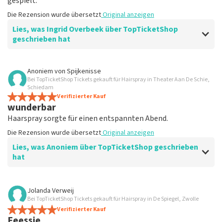
gespielt.
Die Rezension wurde übersetzt
Original anzeigen
Lies, was Ingrid Overbeek über TopTicketShop
geschrieben hat
Bewertung von Ingrid Overbeek über
TopTicketShop
Anoniem
von
Spijkenisse
Bei TopTicketShop Tickets gekauft für Hairspray in Theater Aan De Schie,
gut
Schiedam
gut
Verifizierter Kauf
wunderbar
Die Rezension wurde übersetzt
Original anzeigen
Haarspray sorgte für einen entspannten Abend.
Die Rezension wurde übersetzt
Original anzeigen
Lies, was Anoniem über TopTicketShop geschrieben
hat
Bewertung von Anoniem über
TopTicketShop
Jolanda Verweij
Bei TopTicketShop Tickets gekauft für Hairspray in De Spiegel, Zwolle
Zufrieden
Verifizierter Kauf
Die Rezension wurde übersetzt
Original anzeigen
Feessie