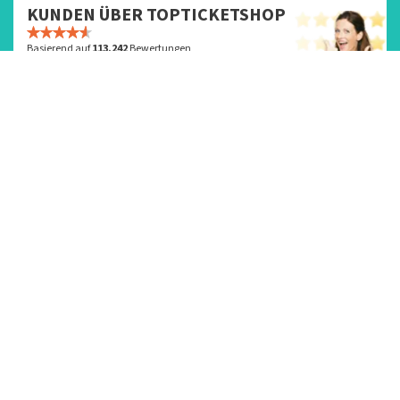
KUNDEN ÜBER TOPTICKETSHOP
Basierend auf
113.242
Bewertungen
Bewertungen lesen
NÄHER DRAN... INTENSIVER GENIESSEN
Erlebe Events mit Tickets
von TopTicketShop!
So funktioniert‘s
Kategorien
TopTicketShop
Konzerte
Kundenbewertungen
Kabarett und Theater
Über uns
Musicals
FAQs
Events
Kontaktdaten
Angebote
Unterstütze einen guten
Zweck