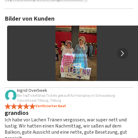
TopTicketShop sammelt Bewertungen von echten Kunden.
Es ist nicht möglich, eine Bewertung abzugeben, wenn du
Bilder von Kunden
keine Tickets bei TopTicketShop gekauft hast. Beiträge mit
beleidigender Sprache und/oder falschen Angaben werden
nicht veröffentlicht. Es kann einige Wochen dauern, bis eine
Bewertung veröffentlicht wird.
Ingrid Overbeek
Bei TopTicketShop Tickets gekauft für Hairspray in Schouwburg
Concertzaal Tilburg, Tilburg
Verifizierter Kauf
grandios
Ich habe vor Lachen Tränen vergossen, war super nett und
lustig. Wir hatten einen Nachmittag, wir saßen auf dem
Balkon, gute Aussicht und eine nette, gute Besetzung, gut