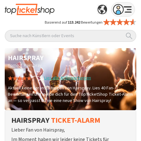
Basierend auf
113.242
Bewertungen
Suche nach Künstlern oder Events
HAIRSPRAY
/
Home
Hairspray
Lies alle 40 Bewertungen
Aktuell keine Veranstaltungen von Hairspray. Lies 40 Fan-
Bewertungen und melde dich für den TopTicketShop Ticket-Alarm
an — so verpasst du nie eine neue Show von Hairspray!
HAIRSPRAY
TICKET-ALARM
Lieber Fan von Hairspray,
Im Moment haben wir leider keine Tickets für