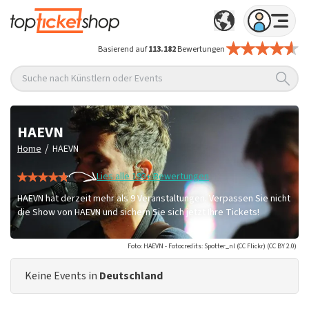
Basierend auf
113.182
Bewertungen
Suche nach Künstlern oder Events
HAEVN
/
Home
HAEVN
Lies alle 193+ Bewertungen
HAEVN hat derzeit mehr als 9 Veranstaltungen. Verpassen Sie nicht
die Show von HAEVN und sichern Sie sich jetzt Ihre Tickets!
Foto: HAEVN - Fotocredits: Spotter_nl (CC Flickr) (CC BY 2.0)
Keine Events in
Deutschland