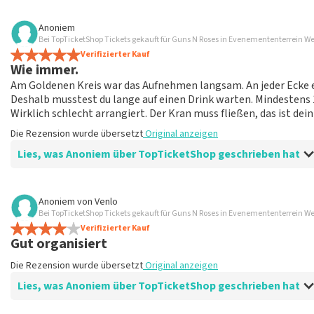
Bewertung von Mieke broens über
TopTicketShop
Anoniem
Bei TopTicketShop Tickets gekauft für Guns N Roses in Evenemententerrein We
Läuft ohne Probleme
Verifizierter Kauf
10
Wie immer.
Die Rezension wurde übersetzt
Original anzeigen
Am Goldenen Kreis war das Aufnehmen langsam. An jeder Ecke ei
Deshalb musstest du lange auf einen Drink warten. Mindestens 15
Wirklich schlecht arrangiert. Der Kran muss fließen, das ist de
Die Rezension wurde übersetzt
Original anzeigen
Lies, was Anoniem über TopTicketShop geschrieben hat
Bewertung von Anoniem über
TopTicketShop
Anoniem
von
Venlo
Bei TopTicketShop Tickets gekauft für Guns N Roses in Evenemententerrein We
Gut, aber etwas teurer
Verifizierter Kauf
gut
Gut organisiert
Die Rezension wurde übersetzt
Original anzeigen
Die Rezension wurde übersetzt
Original anzeigen
Lies, was Anoniem über TopTicketShop geschrieben hat