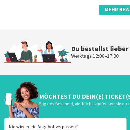
Bewertung von Anoniem über
TopTicketShop
MEHR BEW
Prima
Die Rezension wurde übersetzt
Original anzeigen
Du bestellst lieber
Werktags 12:00–17:00
MÖCHTEST DU DEIN(E) TICKET(
Sag uns Bescheid, vielleicht kaufen wir sie dir 
Nie wieder ein Angebot verpassen?