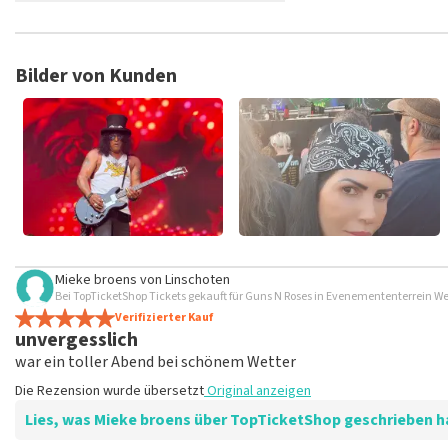
TopTicketShop sammelt Bewertungen von echten Kunden. Es is
Tickets bei TopTicketShop gekauft hast. Beiträge mit beleidig
veröffentlicht. Es kann einige Wochen dauern, bis eine Bewertun
Bilder von Kunden
Mieke broens
von
Linschoten
Bei TopTicketShop Tickets gekauft für Guns N Roses in Evenemententerrein We
Verifizierter Kauf
unvergesslich
war ein toller Abend bei schönem Wetter
Die Rezension wurde übersetzt
Original anzeigen
Lies, was Mieke broens über TopTicketShop geschrieben h