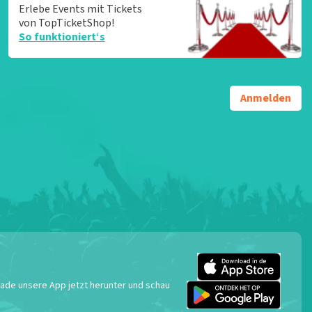
Erlebe Events mit Tickets
von TopTicketShop!
So funktioniert‘s
Anmelden
 Lade unsere App jetzt herunter und schau