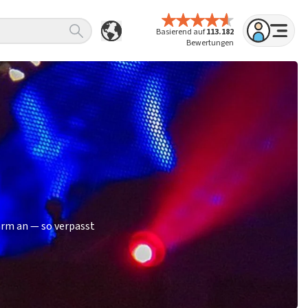
Basierend auf
113.182
Bewertungen
arm an — so verpasst