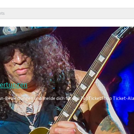
nts
wertungen
Fan-Bewertungen und melde dich für den TopTicketShop Ticket-Al