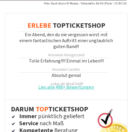
Foto: Slash (Guns N’ Roses) – Fotocredits: Ed Vill (Flickr – CC BY 2.0)
ERLEBE
TOPTICKETSHOP
Ein Abend, den du nie vergessen wirst mit
einem fantastischen Auftritt einer unglaublich
guten Band!!
Anoniem
Hoogezand
Tolle Erfahrung!!!! Einmal im Leben!!!
Anoniem
Leiden
Absolut genial
- Luke de Waal
Delft
Lies alle 498+ Bewertungen
DARUM
TOP
TICKETSHOP
Immer
pünktlich geliefert
Service
nach Maß
Kompetente
Beratung