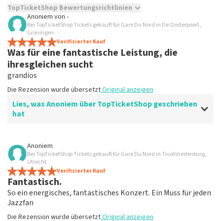
TopTicketShop Bewertungsrichtlinien
Anoniem
von
-
Bei TopTicketShop Tickets gekauft für Gare Du Nord in De Oosterpoort,
TopTicketShop sammelt Bewertungen von echten Kunden.
Groningen
Es ist nicht möglich, eine Bewertung abzugeben, wenn du
Verifizierter Kauf
keine Tickets bei TopTicketShop gekauft hast. Beiträge mit
Was für eine fantastische Leistung, die
beleidigender Sprache und/oder falschen Angaben werden
ihresgleichen sucht
nicht veröffentlicht. Es kann einige Wochen dauern, bis eine
grandios
Bewertung veröffentlicht wird.
Die Rezension wurde übersetzt
Original anzeigen
Lies, was Anoniem über TopTicketShop geschrieben
hat
Bewertung von Anoniem über
TopTicketShop
Anoniem
Bei TopTicketShop Tickets gekauft für Gare Du Nord in TivoliVredenburg,
Gipfeltreffen
Utrecht
Einfach zu buchen
Verifizierter Kauf
Fantastisch.
Die Rezension wurde übersetzt
Original anzeigen
So ein energisches, fantastisches Konzert. Ein Muss für jeden
Jazzfan
Die Rezension wurde übersetzt
Original anzeigen