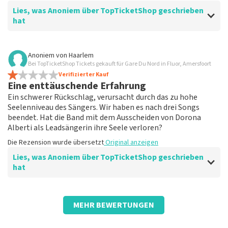
Lies, was Anoniem über TopTicketShop geschrieben
hat
Bewertung von Anoniem über
TopTicketShop
Anoniem
von
Haarlem
Bei TopTicketShop Tickets gekauft für Gare Du Nord in Fluor, Amersfoort
Fein
Verifizierter Kauf
Die Informationen stimmten nicht ganz mit den
Eine enttäuschende Erfahrung
Informationen von Tivoli überein, wie z. B. die
Ein schwerer Rückschlag, verursacht durch das zu hohe
Startzeit.
Seelenniveau des Sängers. Wir haben es nach drei Songs
Die Rezension wurde übersetzt
Original anzeigen
beendet. Hat die Band mit dem Ausscheiden von Dorona
Alberti als Leadsängerin ihre Seele verloren?
Die Rezension wurde übersetzt
Original anzeigen
Lies, was Anoniem über TopTicketShop geschrieben
hat
Bewertung von Anoniem über
TopTicketShop
MEHR BEWERTUNGEN
Überteuerte Tickets für eine