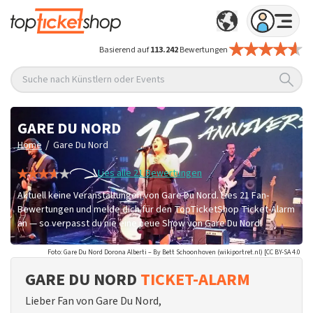
Basierend auf
113.242
Bewertungen
Suche nach Künstlern oder Events
GARE DU NORD
/
Home
Gare Du Nord
Lies alle 21 Bewertungen
Aktuell keine Veranstaltungen von Gare Du Nord. Lies 21 Fan-
Bewertungen und melde dich für den TopTicketShop Ticket-Alarm
an — so verpasst du nie eine neue Show von Gare Du Nord!
Foto: Gare Du Nord Dorona Alberti – By Bett Schoonhoven (wikiportret.nl) [CC BY-SA 4.0
GARE DU NORD
TICKET-ALARM
Lieber Fan von Gare Du Nord,