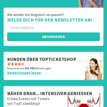
nog eens in de winkelwagen. Het is dus niet te missen.
En verder verwijzen wij ook nog door naar het originele
verkooppunt. Meer kunnen wij niet doen. Wij hopen dat
Nie wieder ein Angebot verpassen?
u ondanks de hogere prijs toch een fantastische avond
MELDE DICH FÜR DEN NEWSLETTER AN!
heeft gehad. Met vriendelijke groeten, Johan
Topticketshop
ABONNIEREN
KUNDEN ÜBER TOPTICKETSHOP
Basierend auf
113.242
Bewertungen
Bewertungen lesen
NÄHER DRAN... INTENSIVER GENIESSEN
Erlebe Events mit Tickets
von TopTicketShop!