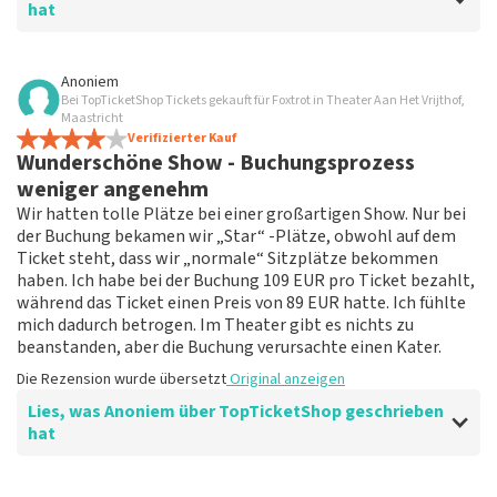
hat
Bewertung von Anoniem über
TopTicketShop
Anoniem
Bei TopTicketShop Tickets gekauft für Foxtrot in Theater Aan Het Vrijthof,
keine
Maastricht
Das wurde vom Top-Ticketshop für die Aufführung gut
Verifizierter Kauf
Wunderschöne Show - Buchungsprozess
organisiert.
Die Rezension wurde übersetzt
Original anzeigen
weniger angenehm
Wir hatten tolle Plätze bei einer großartigen Show. Nur bei
der Buchung bekamen wir „Star“ -Plätze, obwohl auf dem
Ticket steht, dass wir „normale“ Sitzplätze bekommen
haben. Ich habe bei der Buchung 109 EUR pro Ticket bezahlt,
während das Ticket einen Preis von 89 EUR hatte. Ich fühlte
mich dadurch betrogen. Im Theater gibt es nichts zu
beanstanden, aber die Buchung verursachte einen Kater.
Die Rezension wurde übersetzt
Original anzeigen
Lies, was Anoniem über TopTicketShop geschrieben
hat
Bewertung von Anoniem über
TopTicketShop