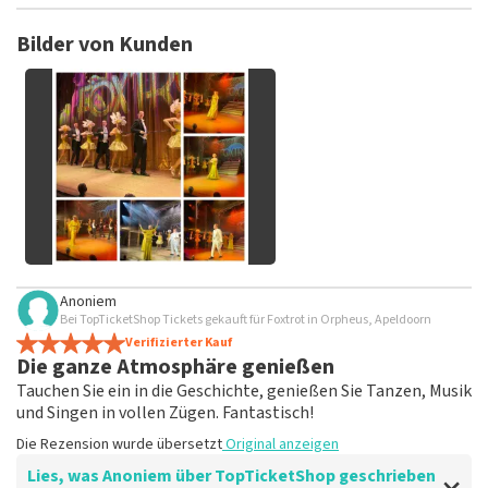
TopTicketShop sammelt Bewertungen von echten Kunden.
Es ist nicht möglich, eine Bewertung abzugeben, wenn du
Bilder von Kunden
keine Tickets bei TopTicketShop gekauft hast. Beiträge mit
beleidigender Sprache und/oder falschen Angaben werden
nicht veröffentlicht. Es kann einige Wochen dauern, bis eine
Bewertung veröffentlicht wird.
Alle Bilder von Kunden
Anoniem
anzeigen
Bei TopTicketShop Tickets gekauft für Foxtrot in Orpheus, Apeldoorn
Verifizierter Kauf
Die ganze Atmosphäre genießen
Tauchen Sie ein in die Geschichte, genießen Sie Tanzen, Musik
und Singen in vollen Zügen. Fantastisch!
Die Rezension wurde übersetzt
Original anzeigen
Lies, was Anoniem über TopTicketShop geschrieben