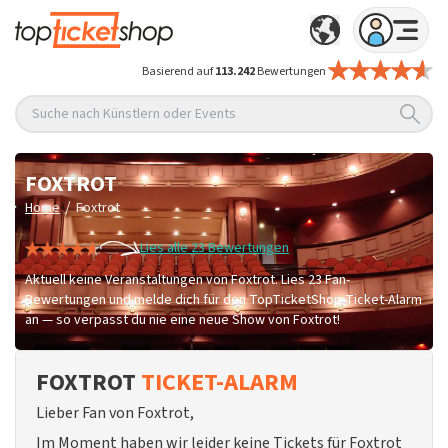
Basierend auf
113.242
Bewertungen
Suche nach Künstlern oder Events
FOXTROT
/
Home
Foxtrot
Lies alle 23 Bewertungen
Aktuell keine Veranstaltungen von Foxtrot. Lies 23 Fan-
Bewertungen und melde dich für den TopTicketShop Ticket-Alarm
an — so verpasst du nie eine neue Show von Foxtrot!
FOXTROT
TICKET-ALARM
Lieber Fan von Foxtrot,
Im Moment haben wir leider keine Tickets für Foxtrot