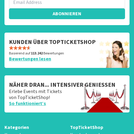
ABONNIEREN
KUNDEN ÜBER TOPTICKETSHOP
Basierend auf
113.242
Bewertungen
Bewertungen lesen
NÄHER DRAN... INTENSIVER GENIESSEN
Erlebe Events mit Tickets
von TopTicketShop!
So funktioniert‘s
Kategorien
TopTicketShop