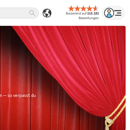
Basierend auf
113.182
Bewertungen
n — so verpasst du