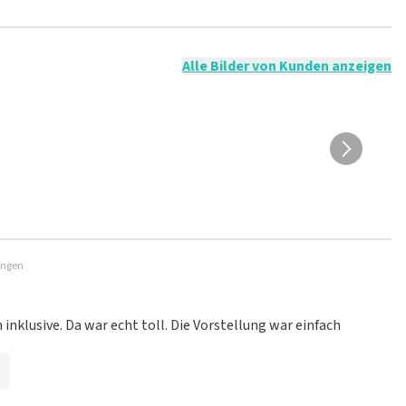
t nicht möglich, eine Bewertung abzugeben, wenn du keine
ender Sprache und/oder falschen Angaben werden nicht
g veröffentlicht wird.
Alle Bilder von Kunden anzeigen
ningen
inklusive. Da war echt toll. Die Vorstellung war einfach