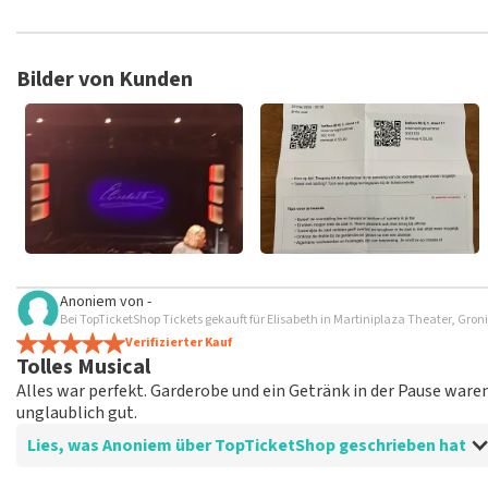
TopTicketShop sammelt Bewertungen von echten Kunden. Es is
Tickets bei TopTicketShop gekauft hast. Beiträge mit beleidig
veröffentlicht. Es kann einige Wochen dauern, bis eine Bewertun
Bilder von Kunden
Anoniem
von
-
Bei TopTicketShop Tickets gekauft für Elisabeth in Martiniplaza Theater, Gro
Verifizierter Kauf
Tolles Musical
Alles war perfekt. Garderobe und ein Getränk in der Pause waren 
unglaublich gut.
Lies, was Anoniem über TopTicketShop geschrieben hat