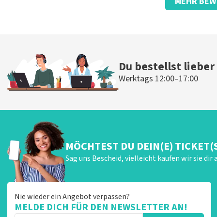
MEHR BEW
gut
gut
Die Rezension wurde übersetzt
Original anzeigen
Du bestellst lieber
Werktags 12:00–17:00
MÖCHTEST DU DEIN(E) TICKET(
Sag uns Bescheid, vielleicht kaufen wir sie dir 
Nie wieder ein Angebot verpassen?
MELDE DICH FÜR DEN NEWSLETTER AN!