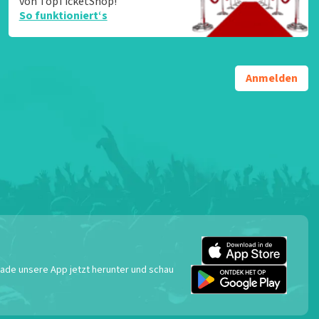
von TopTicketShop!
So funktioniert‘s
Anmelden
 Lade unsere App jetzt herunter und schau