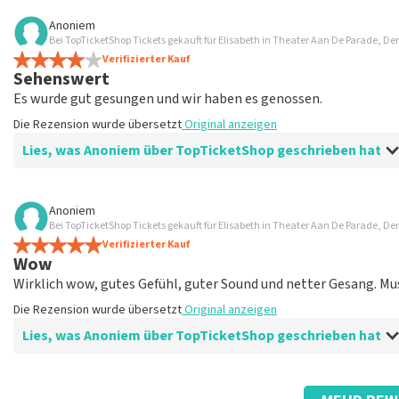
Bewertung von Anoniem über
TopTicketShop
Anoniem
Bei TopTicketShop Tickets gekauft für Elisabeth in Theater Aan De Parade, De
Gut
Verifizierter Kauf
Sehenswert
Es wurde gut gesungen und wir haben es genossen.
Die Rezension wurde übersetzt
Original anzeigen
Lies, was Anoniem über TopTicketShop geschrieben hat
Bewertung von Anoniem über
TopTicketShop
Anoniem
Bei TopTicketShop Tickets gekauft für Elisabeth in Theater Aan De Parade, De
gut
Verifizierter Kauf
Die Rezension wurde übersetzt
Original anzeigen
Wow
Wirklich wow, gutes Gefühl, guter Sound und netter Gesang. Mus
Die Rezension wurde übersetzt
Original anzeigen
Lies, was Anoniem über TopTicketShop geschrieben hat
Bewertung von Anoniem über
TopTicketShop