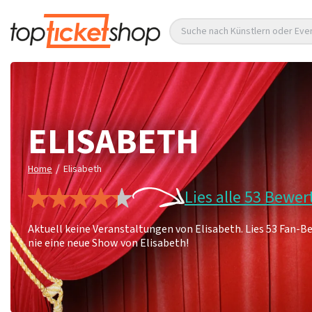
Suche nach Künstlern oder Eve
ELISABETH
/
Home
Elisabeth
Lies alle 53 Bewe
Aktuell keine Veranstaltungen von Elisabeth. Lies 53 Fan-
nie eine neue Show von Elisabeth!