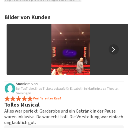
TopTicketShop sammelt Bewertungen von echten Kunden.
Es ist nicht möglich, eine Bewertung abzugeben, wenn du
Bilder von Kunden
keine Tickets bei TopTicketShop gekauft hast. Beiträge mit
beleidigender Sprache und/oder falschen Angaben werden
nicht veröffentlicht. Es kann einige Wochen dauern, bis eine
Bewertung veröffentlicht wird.
Anoniem
von
-
Bei TopTicketShop Tickets gekauft für Elisabeth in Martiniplaza Theater,
Groningen
Verifizierter Kauf
Tolles Musical
Alles war perfekt. Garderobe und ein Getränk in der Pause
waren inklusive. Da war echt toll. Die Vorstellung war einfach
unglaublich gut.