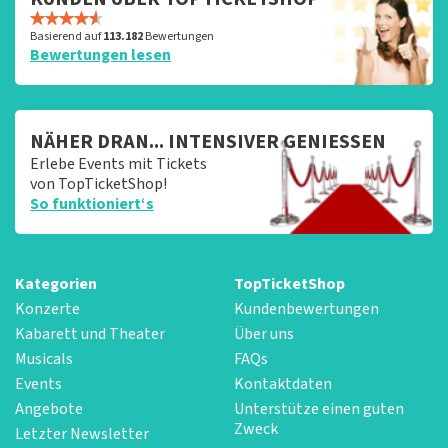
Basierend auf
113.182
Bewertungen
Bewertungen lesen
NÄHER DRAN... INTENSIVER GENIESSEN
Erlebe Events mit Tickets
von TopTicketShop!
So funktioniert‘s
Kategorien
TopTicketShop
Konzerte
Kundenbewertungen
Kabarett und Theater
Über uns
Musicals
FAQs
Events
Kontaktdaten
Angebote
Unterstütze einen guten
Zweck
Letzter Newsletter