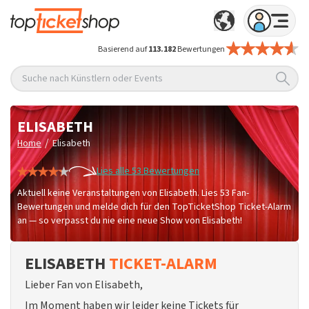
Basierend auf
113.182
Bewertungen
Suche nach Künstlern oder Events
ELISABETH
/
Home
Elisabeth
Lies alle 53 Bewertungen
Aktuell keine Veranstaltungen von Elisabeth. Lies 53 Fan-
Bewertungen und melde dich für den TopTicketShop Ticket-Alarm
an — so verpasst du nie eine neue Show von Elisabeth!
ELISABETH
TICKET-ALARM
Lieber Fan von Elisabeth,
Im Moment haben wir leider keine Tickets für