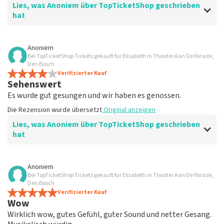
Lies, was Anoniem über TopTicketShop geschrieben
hat
Bewertung von Anoniem über
TopTicketShop
Anoniem
Bei TopTicketShop Tickets gekauft für Elisabeth in Theater Aan De Parade,
Gut
Den Bosch
Verifizierter Kauf
Sehenswert
Es wurde gut gesungen und wir haben es genossen.
Die Rezension wurde übersetzt
Original anzeigen
Lies, was Anoniem über TopTicketShop geschrieben
hat
Bewertung von Anoniem über
TopTicketShop
Anoniem
Bei TopTicketShop Tickets gekauft für Elisabeth in Theater Aan De Parade,
gut
Den Bosch
Die Rezension wurde übersetzt
Verifizierter Kauf
Original anzeigen
Wow
Wirklich wow, gutes Gefühl, guter Sound und netter Gesang.