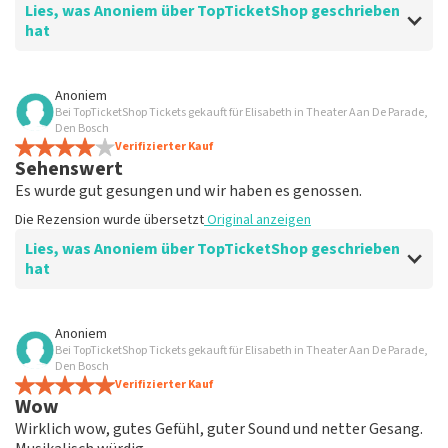
Lies, was Anoniem über TopTicketShop geschrieben
hat
Bewertung von Anoniem über
TopTicketShop
Anoniem
Bei TopTicketShop Tickets gekauft für Elisabeth in Theater Aan De Parade,
Gut
Den Bosch
Verifizierter Kauf
Sehenswert
Es wurde gut gesungen und wir haben es genossen.
Die Rezension wurde übersetzt
Original anzeigen
Lies, was Anoniem über TopTicketShop geschrieben
hat
Bewertung von Anoniem über
TopTicketShop
Anoniem
Bei TopTicketShop Tickets gekauft für Elisabeth in Theater Aan De Parade,
gut
Den Bosch
Die Rezension wurde übersetzt
Verifizierter Kauf
Original anzeigen
Wow
Wirklich wow, gutes Gefühl, guter Sound und netter Gesang.