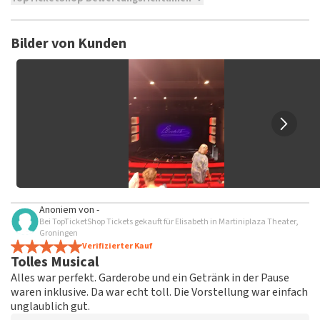
TopTicketShop sammelt Bewertungen von echten Kunden.
Es ist nicht möglich, eine Bewertung abzugeben, wenn du
Bilder von Kunden
keine Tickets bei TopTicketShop gekauft hast. Beiträge mit
beleidigender Sprache und/oder falschen Angaben werden
nicht veröffentlicht. Es kann einige Wochen dauern, bis eine
Bewertung veröffentlicht wird.
Anoniem
von
-
Bei TopTicketShop Tickets gekauft für Elisabeth in Martiniplaza Theater,
Groningen
Verifizierter Kauf
Tolles Musical
Alles war perfekt. Garderobe und ein Getränk in der Pause
waren inklusive. Da war echt toll. Die Vorstellung war einfach
unglaublich gut.