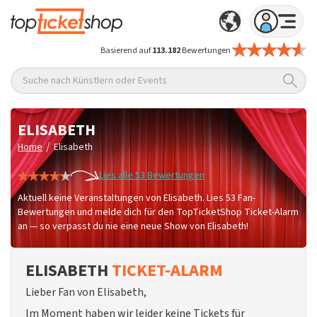
Basierend auf
113.182
Bewertungen
Suche nach Künstlern oder Events
ELISABETH
/
Home
Elisabeth
Lies alle 53 Bewertungen
Aktuell keine Veranstaltungen von Elisabeth. Lies 53 Fan-
Bewertungen und melde dich für den TopTicketShop Ticket-Alarm
an — so verpasst du nie eine neue Show von Elisabeth!
ELISABETH
TICKET-ALARM
Lieber Fan von Elisabeth,
Im Moment haben wir leider keine Tickets für