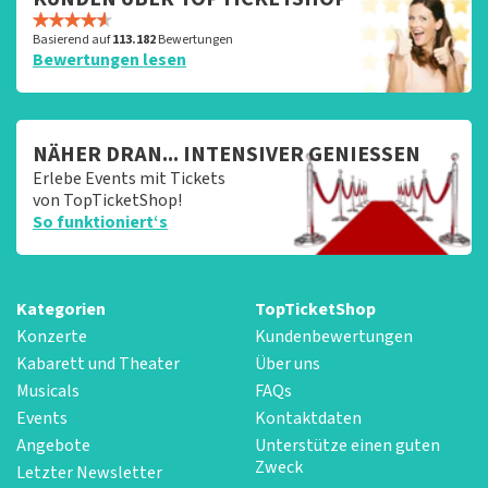
Basierend auf
113.182
Bewertungen
Bewertungen lesen
NÄHER DRAN... INTENSIVER GENIESSEN
Erlebe Events mit Tickets
von TopTicketShop!
So funktioniert‘s
Kategorien
TopTicketShop
Konzerte
Kundenbewertungen
Kabarett und Theater
Über uns
Musicals
FAQs
Events
Kontaktdaten
Angebote
Unterstütze einen guten
Zweck
Letzter Newsletter