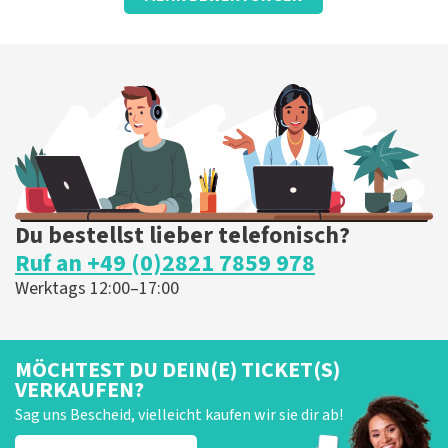
hervorragend
Die Rezension wurde übersetzt
Original anzeigen
Du bestellst lieber telefonisch?
Ruf an +49 (0)2821 7859 978
Werktags 12:00–17:00
MÖCHTEST DU DEIN(E) TICKET(S)
VERKAUFEN?
Sag uns Bescheid, vielleicht kaufen wir sie dir ab!