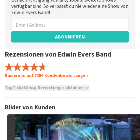
Benachrichtigung von uns, sobald weitere Shows
verfügbar sind. So verpasst du nie wieder eine Show von
Edwin Evers Band!
ABONNIEREN
Rezensionen von Edwin Evers Band
Basierend auf 729+ Kundenbewertungen
TopTicketShop Bewertungsrichtlinien
TopTicketShop sammelt Bewertungen von echten Kunden.
Es ist nicht möglich, eine Bewertung abzugeben, wenn du
Bilder von Kunden
keine Tickets bei TopTicketShop gekauft hast. Beiträge mit
beleidigender Sprache und/oder falschen Angaben werden
nicht veröffentlicht. Es kann einige Wochen dauern, bis eine
Bewertung veröffentlicht wird.