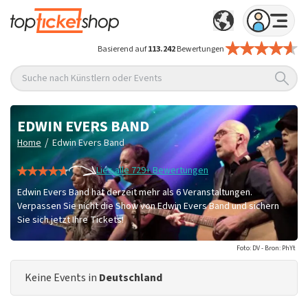
Basierend auf
113.242
Bewertungen
Suche nach Künstlern oder Events
EDWIN EVERS BAND
/
Home
Edwin Evers Band
Lies alle 729+ Bewertungen
Edwin Evers Band hat derzeit mehr als 6 Veranstaltungen.
Verpassen Sie nicht die Show von Edwin Evers Band und sichern
Sie sich jetzt Ihre Tickets!
Foto: DV - Bron: PhYt
Keine Events in
Deutschland