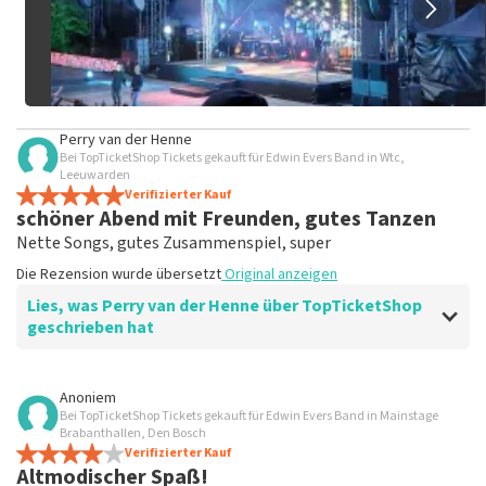
Perry van der Henne
Bei TopTicketShop Tickets gekauft für Edwin Evers Band in Wtc,
Leeuwarden
Verifizierter Kauf
schöner Abend mit Freunden, gutes Tanzen
Nette Songs, gutes Zusammenspiel, super
Die Rezension wurde übersetzt
Original anzeigen
Lies, was Perry van der Henne über TopTicketShop
geschrieben hat
Bewertung von Perry van der Henne über
TopTicketShop
Anoniem
Bei TopTicketShop Tickets gekauft für Edwin Evers Band in Mainstage
gutes Preis-/Leistungsverhältnis
Brabanthallen, Den Bosch
Nächstes Mal wieder
Verifizierter Kauf
Altmodischer Spaß!
Die Rezension wurde übersetzt
Original anzeigen