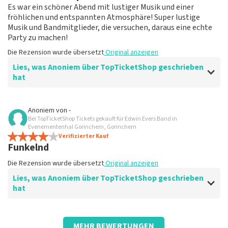
Es war ein schöner Abend mit lustiger Musik und einer
fröhlichen und entspannten Atmosphäre! Super lustige
Musik und Bandmitglieder, die versuchen, daraus eine echte
Party zu machen!
Die Rezension wurde übersetzt
Original anzeigen
Lies, was Anoniem über TopTicketShop geschrieben
hat
Bewertung von Anoniem über
TopTicketShop
Anoniem
von
-
Bei TopTicketShop Tickets gekauft für Edwin Evers Band in
Toller Service, mach was sie sagen!
Evenementenhal Gorinchem, Gorinchem
Sehr gut.
Verifizierter Kauf
Funkelnd
Die Rezension wurde übersetzt
Original anzeigen
Die Rezension wurde übersetzt
Original anzeigen
Lies, was Anoniem über TopTicketShop geschrieben
hat
Bewertung von Anoniem über
TopTicketShop
MEHR BEWERTUNGEN