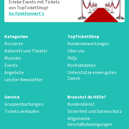
Erlebe Events mit Tickets
von TopTicketShop!
So funktioniert‘s
Kategorien
TopTicketShop
Konzerte
Kundenbewertungen
Kabarett und Theater
Über uns
Musicals
FAQs
Events
Kontaktdaten
Angebote
Unterstütze einen guten
Zweck
Letzter Newsletter
Service
Brauchst du Hilfe?
Gruppenbuchungen
Kundendienst
Tickets verkaufen
Sicherheit und Datenschutz
Allgemeine
Geschäftsbedingungen