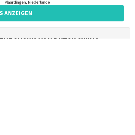
Vlaardingen
,
Niederlande
S ANZEIGEN
EUE SHOWS VON DUTCH SWING
erhältst dann automatisch eine Benachrichtigung von uns,
eder eine Show von Dutch Swing College Band!
ABONNIEREN
 telefonisch?
Ruf an +49 (0)2821 7859 978