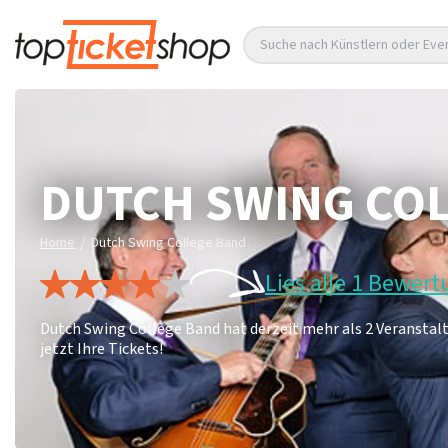
Suche nach Künstlern oder Eve
DUTCH SWING CO
/
Home
Dutch Swing College Band
Lies alle 1 Bewer
Dutch Swing College Band hat derzeit mehr als 2 Veranstalt
jetzt Ihre Tickets!