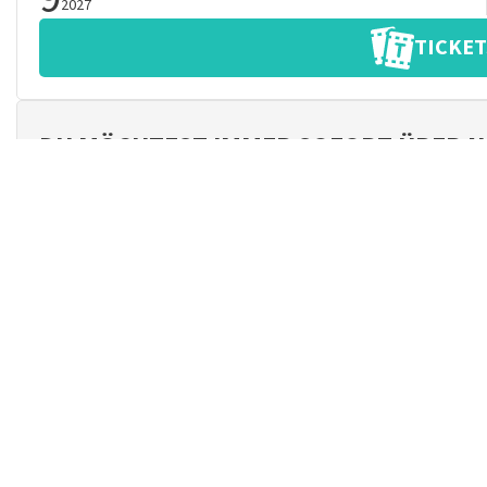
2027
TICKET
DU MÖCHTEST IMMER SOFORT ÜBER N
COLLEGE BAND INFORMIERT WERDEN?
Melde dich für den TICKET-ALARM von TopTicketShop an. Du 
sobald weitere Shows verfügbar sind. So verpasst du nie wi
Du bestellst lieber
Werktags 12:00–17:00