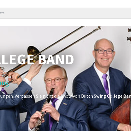
nts
LLEGE BAND
tung
ungen. Verpassen Sie nicht die Show von Dutch Swing College Band