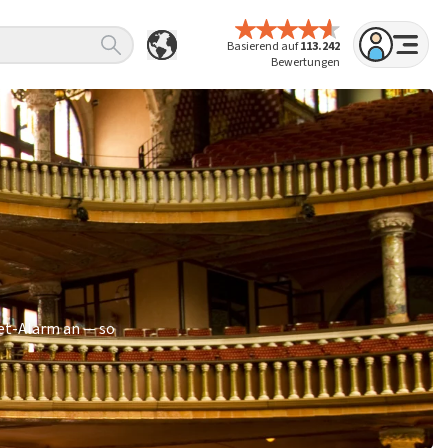
Basierend auf
113.242
Bewertungen
ket-Alarm an — so