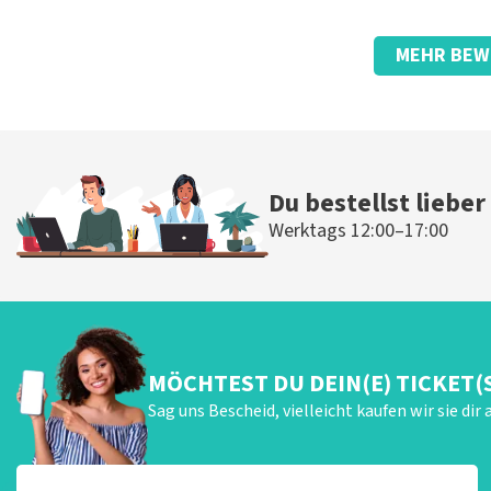
Bewertung von Anoniem über
TopTicketShop
MEHR BEW
Ein anderes Ticket als bestellt!
Seltsam, dass der Preis der Tickets ziemlich hoch war und die
als wir bezahlt hatten.
Die Rezension wurde übersetzt
Original anzeigen
Du bestellst lieber
Werktags 12:00–17:00
MÖCHTEST DU DEIN(E) TICKET(
Sag uns Bescheid, vielleicht kaufen wir sie dir 