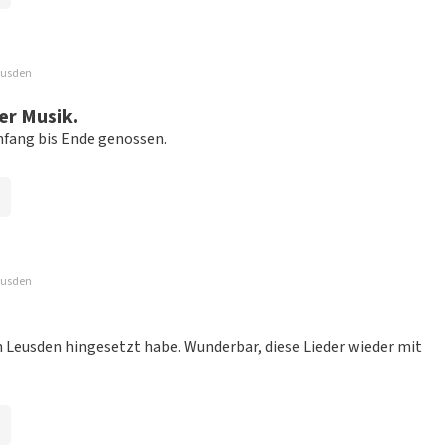
Leusden
stellen
er Musik.
Anfang bis Ende genossen.
Leusden
gangen ist, hat es mir geholfen, wieder zu
n Leusden hingesetzt habe. Wunderbar, diese Lieder wieder mit