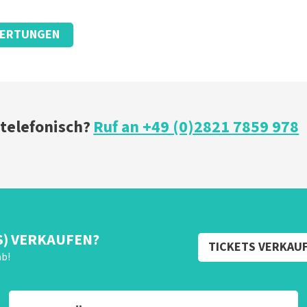
ERTUNGEN
 letzten Tickets einen viel niedrigeren Ticketpreis hatten,
 telefonisch?
Ruf an +49 (0)2821 7859 978
S) VERKAUFEN?
TICKETS VERKAU
ab!