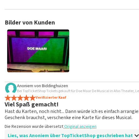
TopTicketShop sammelt Bewertungen von echten Kunden. Es is
Tickets bei TopTicketShop gekauft hast. Beiträge mit beleidig
veröffentlicht. Es kann einige Wochen dauern, bis eine Bewertun
Bilder von Kunden
Anoniem
von
Biddinghuizen
Bei TopTicketShop Tickets gekauft für Doe Maar De Musical in Afas Theater, 
Verifizierter Kauf
Viel Spaß gemacht!
Hast du Karten, noch nicht... Dann würde ich es einfach arrangie
Geschenk brauchst, verschenke eine Karte für dieses Musical.
Die Rezension wurde übersetzt
Original anzeigen
Lies, was Anoniem über TopTicketShop geschrieben hat