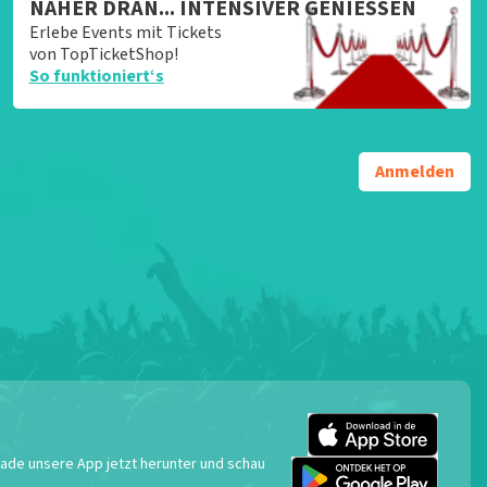
NÄHER DRAN... INTENSIVER GENIESSEN
Erlebe Events mit Tickets
von TopTicketShop!
So funktioniert‘s
Anmelden
 Lade unsere App jetzt herunter und schau