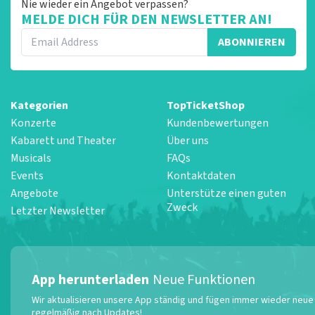
Nie wieder ein Angebot verpassen?
MELDE DICH FÜR DEN NEWSLETTER AN!
ABONNIEREN
Kategorien
TopTicketShop
Konzerte
Kundenbewertungen
Kabarett und Theater
Über uns
Musicals
FAQs
Events
Kontaktdaten
Angebote
Unterstütze einen guten
Zweck
Letzter Newsletter
App herunterladen
Neue Funktionen
Wir aktualisieren unsere App ständig und fügen immer wieder neue F
regelmäßig nach Updates!