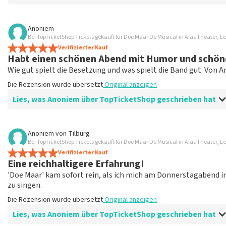
Bewertung von Anoniem über
TopTicketShop
Anoniem
Bei TopTicketShop Tickets gekauft für Doe Maar De Musical in Afas Theater, 
Fein!
Verifizierter Kauf
Klare Kommunikation, würde wieder über TopTicketShop be
Habt einen schönen Abend mit Humor und schön
Die Rezension wurde übersetzt
Original anzeigen
Wie gut spielt die Besetzung und was spielt die Band gut. Von 
Die Rezension wurde übersetzt
Original anzeigen
Lies, was Anoniem über TopTicketShop geschrieben hat
Bewertung von Anoniem über
TopTicketShop
Anoniem
von
Tilburg
Bei TopTicketShop Tickets gekauft für Doe Maar De Musical in Afas Theater, 
Nach der Enttäuschung, weil es nicht weiterge
Verifizierter Kauf
buchen!
Eine reichhaltigere Erfahrung!
Fein!
'Doe Maar' kam sofort rein, als ich mich am Donnerstagabend i
Die Rezension wurde übersetzt
Original anzeigen
zu singen.
Die Rezension wurde übersetzt
Original anzeigen
Lies, was Anoniem über TopTicketShop geschrieben hat