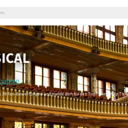
nts
ICAL
rtungen
es 39 Fan-Bewertungen und melde dich für den TopTicketShop Tic