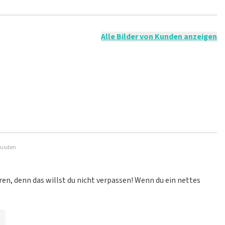
t nicht möglich, eine Bewertung abzugeben, wenn du keine
ender Sprache und/oder falschen Angaben werden nicht
g veröffentlicht wird.
Alle Bilder von Kunden anzeigen
Leusden
ren, denn das willst du nicht verpassen! Wenn du ein nettes