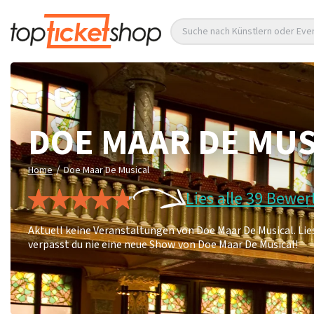
Suche nach Künstlern oder Eve
DOE MAAR DE MUS
/
Home
Doe Maar De Musical
Lies alle 39 Bewe
Aktuell keine Veranstaltungen von Doe Maar De Musical. Li
verpasst du nie eine neue Show von Doe Maar De Musical!